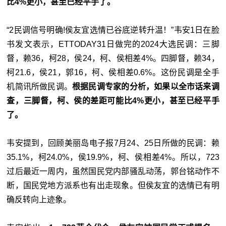
比4%更小，甚至已经平手了。
“2民调信号明确!侯友宜选情已谷底逆转升温！”韦安1日在脸
书发文表示，ETTODAY31日做完的2024大选民调：三脚
督，赖36，柯28，侯24，柯、侯相差4%。四脚督，赖34，
柯21.6，侯21，郭16，柯、侯相差0.6%。这份民调是全手
机简讯所做民调。
根据民调专家的分析，如果以全市话来调
查，三脚督，柯、侯的差距可能比4%更小，甚至已经平手
了。
韦安提到，回顾美丽岛电子报7月24、25日所做的民调：赖
35.1%，柯24.0%，侯19.9%，柯、侯相差4%。所以，723
过后最近一周内，虽然国民党内部骚乱动荡，郭台铭动作不
断，国民党地方派系也有出走现象。但侯友宜的选情已有明
确反转向上迹象。