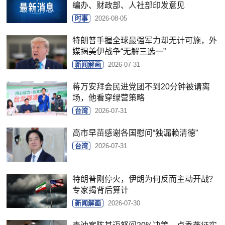
编办、财政部、人社部印发意见
时事
2026-08-05
特朗普手握全球最强军力却无计可施，外
媒揭美伊战争“无解三选一”
新闻解画
2026-07-31
蒋万安拜会民进党团不到20分钟被请离
场，他看穿绿营策略
台湾
2026-07-31
高市早苗感谢各国慰问“独漏赖清德”
台湾
2026-07-31
特朗普刚停火，伊朗为何反而主动开战？
专家揭背后算计
新闻解画
2026-07-30