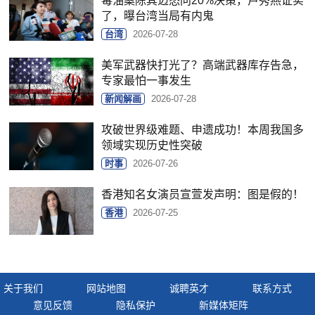
毒油案陈其迈怒问20%决策，卢秀燕证实
了，曝台湾当局有内鬼
台湾
2026-07-28
美军武器快打光了？高端武器库存告急，
专家最怕一事发生
新闻解画
2026-07-28
攻破世界级难题、申遗成功！本周我国多
领域实现历史性突破
时事
2026-07-26
香港知名女演员宣萱发声明：图是假的！
香港
2026-07-25
关于我们
网站地图
诚聘英才
联系方式
意见反馈
隐私保护
新媒体矩阵