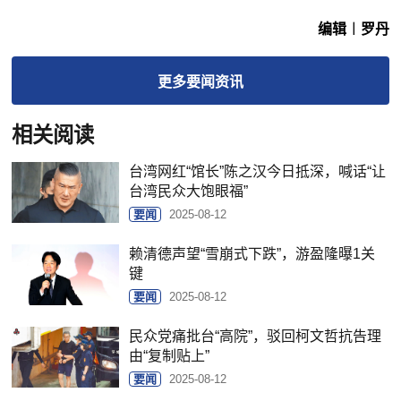
编辑︱罗丹
更多
要闻
资讯
相关阅读
台湾网红“馆长”陈之汉今日抵深，喊话“让
台湾民众大饱眼福”
要闻
2025-08-12
赖清德声望“雪崩式下跌”，游盈隆曝1关
键
要闻
2025-08-12
民众党痛批台“高院”，驳回柯文哲抗告理
由“复制贴上”
要闻
2025-08-12