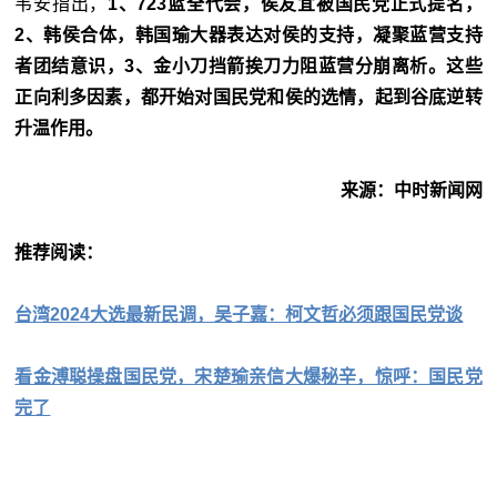
韦安指出，
1、723蓝全代会，侯友宜被国民党正式提名，
2、韩侯合体，韩国瑜大器表达对侯的支持，凝聚蓝营支持
者团结意识，3、金小刀挡箭挨刀力阻蓝营分崩离析。这些
正向利多因素，都开始对国民党和侯的选情，起到谷底逆转
升温作用。
来源：中时新闻网
推荐阅读：
台湾2024大选最新民调，吴子嘉：柯文哲必须跟国民党谈
看金溥聪操盘国民党，宋楚瑜亲信大爆秘辛，惊呼：国民党
完了