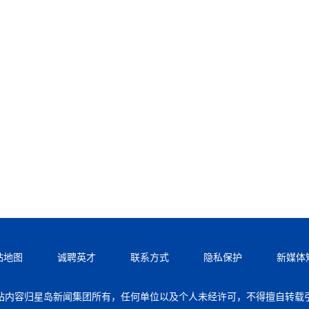
站地图
诚聘英才
联系方式
隐私保护
新媒体
站内容归星岛新闻集团所有，任何单位以及个人未经许可，不得擅自转载