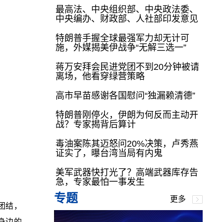
最高法、中央组织部、中央政法委、
中央编办、财政部、人社部印发意见
特朗普手握全球最强军力却无计可
施，外媒揭美伊战争“无解三选一”
蒋万安拜会民进党团不到20分钟被请
离场，他看穿绿营策略
高市早苗感谢各国慰问“独漏赖清德”
特朗普刚停火，伊朗为何反而主动开
战？专家揭背后算计
毒油案陈其迈怒问20%决策，卢秀燕
证实了，曝台湾当局有内鬼
美军武器快打光了？高端武器库存告
急，专家最怕一事发生
专题
更多
团结，
身边的