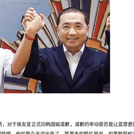
街访，对于侯友宜正式向韩国瑜道歉，道歉的举动是否能让蓝营更
帮助吧，他如果今天讲出来了，那更多的帮忙是说，如果韩国瑜