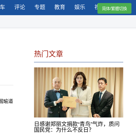
车
评论
专题
教育
娱乐
视频
简体/繁體切換
热门文章
国瑜道
日感谢郑丽文捐款“青鸟”气炸，质问
国民党：为什么不反日？