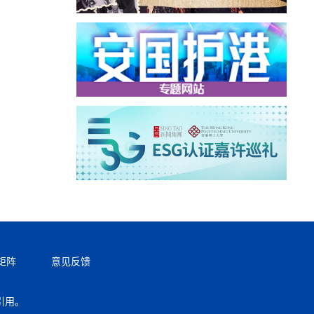
矩阵
意见反馈
引用。
返回顶部