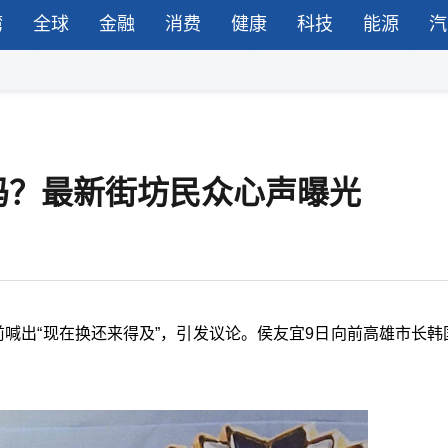
湾
全球
金融
消费
健康
科技
能源
汽
吗？最新街坊民众心声曝光
前喊出“现在换还来得及”，引发议论。侯友宜9日向前高雄市长韩