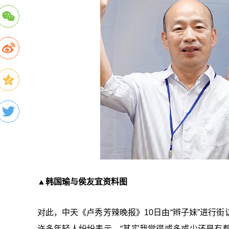
▲韩国瑜与侯友宜资料图
对此，中天《卢秀芳辣晚报》10日由“辫子妹”进行
许多年轻人纷纷表示，“其实我觉得或多或少还是有