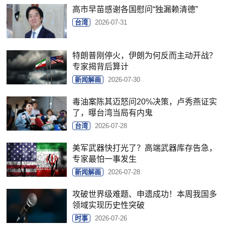
高市早苗感谢各国慰问“独漏赖清德”
台湾
2026-07-31
特朗普刚停火，伊朗为何反而主动开战？
专家揭背后算计
新闻解画
2026-07-30
毒油案陈其迈怒问20%决策，卢秀燕证实
了，曝台湾当局有内鬼
台湾
2026-07-28
美军武器快打光了？高端武器库存告急，
专家最怕一事发生
新闻解画
2026-07-28
攻破世界级难题、申遗成功！本周我国多
领域实现历史性突破
时事
2026-07-26