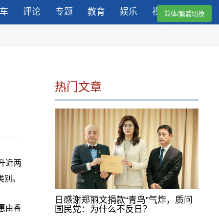
车
评论
专题
教育
娱乐
视频
简体/繁體切換
热门文章
升近两
类别。
日感谢郑丽文捐款“青鸟”气炸，质问
惠由香
国民党：为什么不反日？