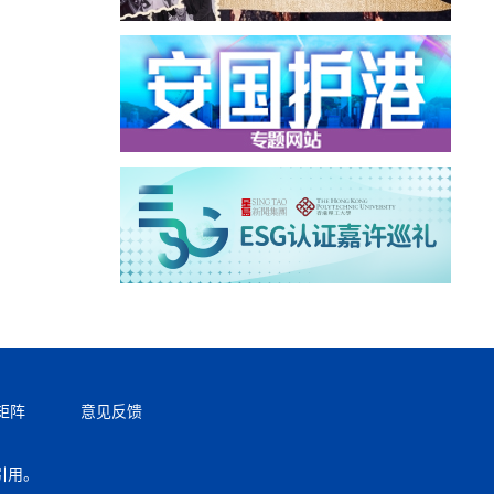
矩阵
意见反馈
引用。
返回顶部