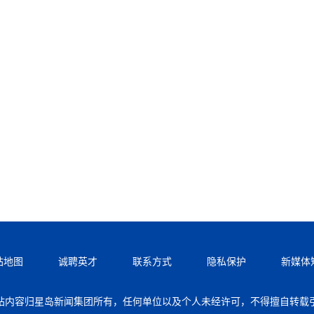
站地图
诚聘英才
联系方式
隐私保护
新媒体
站内容归星岛新闻集团所有，任何单位以及个人未经许可，不得擅自转载