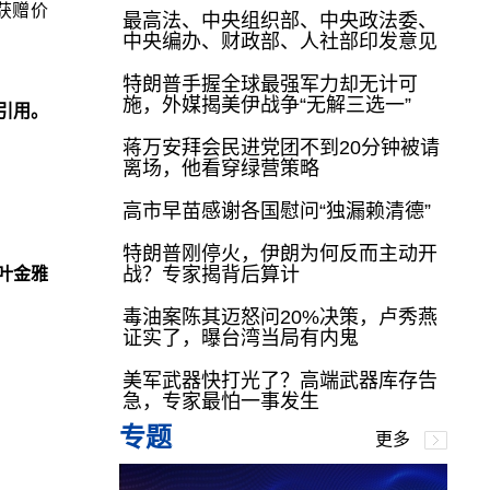
获赠价
最高法、中央组织部、中央政法委、
中央编办、财政部、人社部印发意见
特朗普手握全球最强军力却无计可
施，外媒揭美伊战争“无解三选一”
引用。
蒋万安拜会民进党团不到20分钟被请
离场，他看穿绿营策略
高市早苗感谢各国慰问“独漏赖清德”
特朗普刚停火，伊朗为何反而主动开
战？专家揭背后算计
叶金雅
毒油案陈其迈怒问20%决策，卢秀燕
证实了，曝台湾当局有内鬼
美军武器快打光了？高端武器库存告
急，专家最怕一事发生
专题
更多