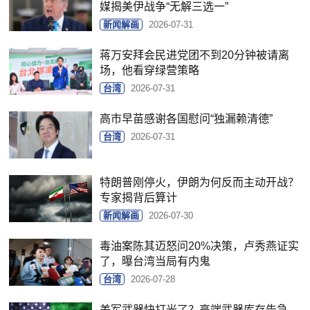
媒揭美伊战争“无解三选一”
新闻解画
2026-07-31
蒋万安拜会民进党团不到20分钟被请离
场，他看穿绿营策略
台湾
2026-07-31
高市早苗感谢各国慰问“独漏赖清德”
台湾
2026-07-31
特朗普刚停火，伊朗为何反而主动开战？
专家揭背后算计
新闻解画
2026-07-30
毒油案陈其迈怒问20%决策，卢秀燕证实
了，曝台湾当局有内鬼
台湾
2026-07-28
美军武器快打光了？高端武器库存告急，