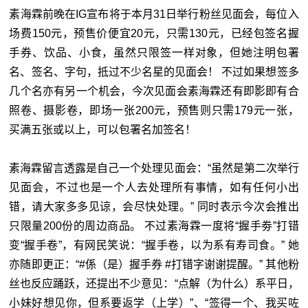
素海霖前晚在IG宣布将于本月31日举行粉丝见面会，每位入
场费150元，预售价便宜20元，只需130元，已经包签名握
手券、饮品、小食，虽然只限签一样对象，但她注明包署
名、签名、字句，抵过不少名星的见面会！ 不过如果想签多
几个名亦有另一个机会，今次见面会素海霖还有即影即有合
照卷、摄影卷，即场一张200元，预售则只需179元一张，
买满五张或以上，可以包署名加签名！
素海霖留言透露是自己一个处理见面会：“虽然是第二次举行
见面会，不过也是一个人去处理所有事情，如有任何小出
错，请大家多多见谅，会尽快处理。” 同时表示今次会推出
只限量200份的周边商品。 不过素海霖一度将“握手劵”打错
变“握手卷”，有网民笑说：“握手卷，以为系有寿司食。” 她
亦随即更正：“#係（是）握手券 #打错字谢谢提醒。” 其他粉
丝也反应踊跃，还提出不少意见：“点解（为什么）系平日，
小妹好想见你，但系要返学（上学）”、“签得一个、我买咗