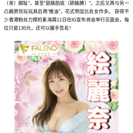
（亲）脚趾”，甚至“舐胳肋底（舔胳膊）”，之后又再与另一
凸腩男优玩玩具后再“推油”，花式明显比处女作多。 获得不
少香港粉丝力撑的素海霖11日在IG宣布将会举行见面会，每
位只是130元，还可以握手签名！
星岛环球网