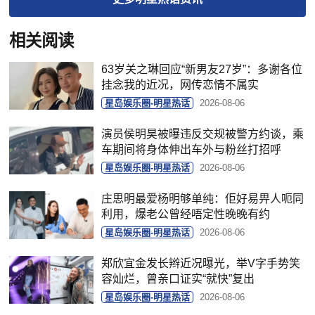
相关阅读
63岁关之琳回应“新男友27岁”：多谢各位
挂念我的近况，网传恋情不属实
星岛娱乐圈-明星热话
2026-08-06
演员侯明昊被曝违反交规被警方约谈，乘
车期间将身体伸出车外与粉丝打招呼
星岛娱乐圈-明星热话
2026-08-06
庄思明最爱杨明够单纯：佢好易畀人呃同
利用，爆老公曾经唔定性晚晚有约
星岛娱乐圈-明星热话
2026-08-06
郑欣宜金发长辫近况曝光，举V字手势笑
容灿烂，曾亲口证实“就快”复出
星岛娱乐圈-明星热话
2026-08-06