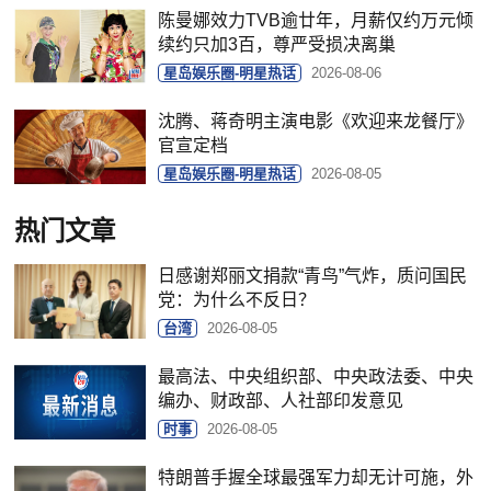
陈曼娜效力TVB逾廿年，月薪仅约万元倾
续约只加3百，尊严受损决离巢
星岛娱乐圈-明星热话
2026-08-06
沈腾、蒋奇明主演电影《欢迎来龙餐厅》
官宣定档
星岛娱乐圈-明星热话
2026-08-05
热门文章
日感谢郑丽文捐款“青鸟”气炸，质问国民
党：为什么不反日？
台湾
2026-08-05
最高法、中央组织部、中央政法委、中央
编办、财政部、人社部印发意见
时事
2026-08-05
特朗普手握全球最强军力却无计可施，外