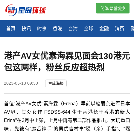
简体/繁體切換
首页
快讯
时事
香港
台湾
全球
金融
消费
港产AV女优素海霖见面会130港元
包这两样，粉丝反应超热烈
2023-05-13 09:30
生成海报
首位“港产AV女优”素海霖（Erena）早前以絵丽奈进军日本
AV界，其处女作“FSDSS-644 生于香港长于香港的新人
Erina”在3月中上架，上月中再有第二部作品推出，大玩重口
味，先被有“魔舌神手”的男优吉村卓“啜（亲）手指”、“啜