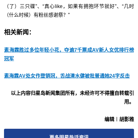
（了）三只碟”、“真心like，如果有拥抱环节就好”、“几时
（什么时候）有粉丝感谢祭？”
相关新闻：
素海霖胜过多位年轻小花，夺逾7千票成AV新人女优排行榜
冠军
素海霖AV处女作登销冠，舌战清水健被批普通她24字反击
以上内容归星岛新闻集团所有，未经许可不得擅自转载引
用。
编辑︱胡影雅
更多
明星热话
资讯