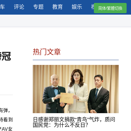
车
评论
专题
教育
娱乐
视频
简体/繁體切換
热门文章
榜冠
有弹，
日感谢郑丽文捐款“青鸟”气炸，质问
待看到
国民党：为什么不反日？
AV女