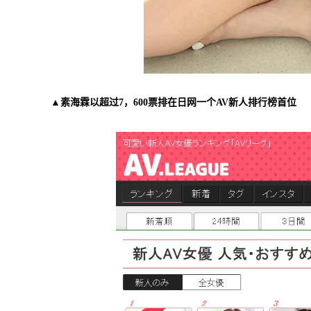
▲素海霖以超过7，600票排在日网一个AV新人排行榜首位