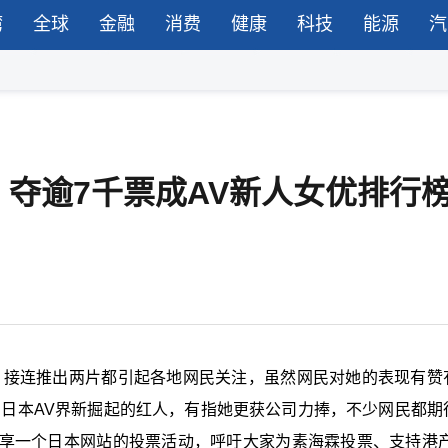
湾
全球
金融
消费
健康
科技
能源
汽
夺逾7千票成AV新人女优排行
，接连推出两片都引起各地网民关注，虽然网民对她的表现有赞
为日本AV界新掘起的红人，有指她更获公司力捧，不少网民都期
享一个日本网站的投票活动，呼吁大家为素海霖投票、支持港产