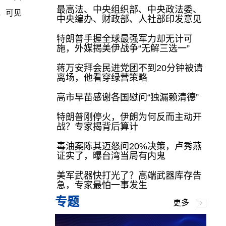
最高法、中央组织部、中央政法委、
，可见
中央编办、财政部、人社部印发意见
特朗普手握全球最强军力却无计可
施，外媒揭美伊战争“无解三选一”
蒋万安拜会民进党团不到20分钟被请
离场，他看穿绿营策略
高市早苗感谢各国慰问“独漏赖清德”
特朗普刚停火，伊朗为何反而主动开
战？专家揭背后算计
毒油案陈其迈怒问20%决策，卢秀燕
证实了，曝台湾当局有内鬼
美军武器快打光了？高端武器库存告
急，专家最怕一事发生
专题
更多