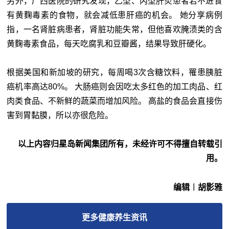
另外，广西医院的研究发现，乙型、丙型肝炎患者若不进食
有黄麴毒素的食物，就会减低患肝癌的机会。 她分享病例
指，一名肾脏病患者，肾脏功能失常，但他喜欢腌渍类的含
黄麴毒素食品，每天吃腐乳和豆瓣酱，结果导致肝硬化。
根据美国和新加坡的研究，每周喝3次含糖饮料，罹患胰脏
癌机率高达80%。 大肠癌则会因吃太多红色的加工肉品、红
肉类食品、不新鲜的蔬菜而增加风险。 高盐的食品会直接伤
害到胃黏膜，所以亦很危险。
以上内容归星岛新闻集团所有，未经许可不得擅自转载引
用。
编辑︱胡影雅
更多
健康养生
资讯