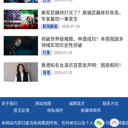
台湾
2026-07-28
美军武器快打光了？高端武器库存告急，
专家最怕一事发生
新闻解画
2026-07-28
攻破世界级难题、申遗成功！本周我国多
领域实现历史性突破
时事
2026-07-26
香港知名女演员宣萱发声明：图是假的！
香港
2026-07-25
关于我们
网站地图
诚聘英才
联系方式
意见反馈
隐私保护
新媒体矩阵
本网站内容归星岛新闻集团所有，任何单位以及个人未经许可，不得擅