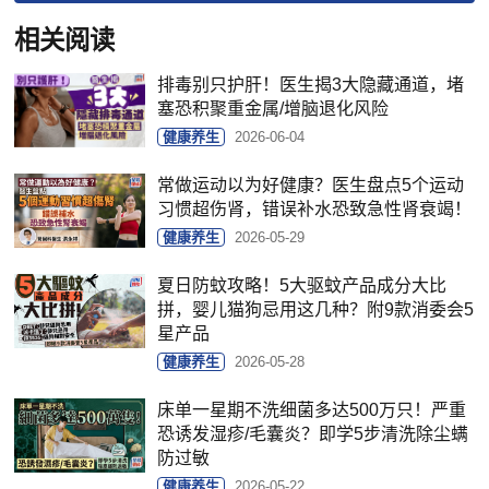
相关阅读
排毒别只护肝！医生揭3大隐藏通道，堵
塞恐积聚重金属/增脑退化风险
健康养生
2026-06-04
常做运动以为好健康？医生盘点5个运动
习惯超伤肾，错误补水恐致急性肾衰竭！
健康养生
2026-05-29
夏日防蚊攻略！5大驱蚊产品成分大比
拼，婴儿猫狗忌用这几种？附9款消委会5
星产品
健康养生
2026-05-28
床单一星期不洗细菌多达500万只！严重
恐诱发湿疹/毛囊炎？即学5步清洗除尘螨
防过敏
健康养生
2026-05-22