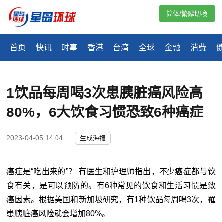
简体/繁體切換
首页
快讯
时事
香港
台湾
全球
金融
消费
1饮品每周喝3次患胰脏癌风险高
80%，6大饮食习惯恐致6种癌症
2023-04-05 14:04
生成海报
癌症是“吃出来的”？ 有医生和护理师指出，不少癌症都与饮
食有关，是可以预防的。有6种常见的饮食和生活习惯是致
癌因素。根据美国和新加坡研究，有1种饮品每周喝3次，罹
患胰脏癌风险就会增加80%。