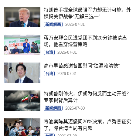
特朗普手握全球最强军力却无计可施，外
媒揭美伊战争“无解三选一”
新闻解画
2026-07-31
蒋万安拜会民进党团不到20分钟被请离
场，他看穿绿营策略
台湾
2026-07-31
高市早苗感谢各国慰问“独漏赖清德”
台湾
2026-07-31
特朗普刚停火，伊朗为何反而主动开战？
专家揭背后算计
新闻解画
2026-07-30
毒油案陈其迈怒问20%决策，卢秀燕证实
了，曝台湾当局有内鬼