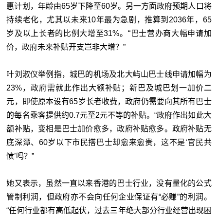
惠计划，年龄由65岁下降至60岁。另一方面政府预期人口将
持续老化，尤其以未来10年最为急剧，推算到2036年，65
岁及以上长者的比例大增至31%。“巴士营办商大幅申请加
价，政府未来补贴开支岂非大增？”
叶刘淑仪举例指，城巴的机场及北大屿山巴士线申请加幅为
23%，政府需就此作出大额补贴；新巴及城巴划一加价二
元，即使原本设有65岁长者收费，政府仍需要向其所有巴士
的每名乘客提供约0.7元至2元不等的补贴。“政府作出如此大
额补贴，变相是巴士加价愈多，政府补贴愈多。政府补贴无
底深潭、60岁以下市民搭巴士却愈来愈贵，这不是‘官民共
愤’吗？”
她又表示，虽然一直以来香港的巴士行业，没有量化的公式
管制利润，但政府亦不会向任何企业保证有“必赚”的利润。
“任何行业都有高低起伏，过去三年绝大部分行业经营出现困