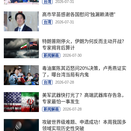
台湾
2026-07-31
高市早苗感谢各国慰问“独漏赖清德”
台湾
2026-07-31
特朗普刚停火，伊朗为何反而主动开战？
专家揭背后算计
新闻解画
2026-07-30
毒油案陈其迈怒问20%决策，卢秀燕证实
了，曝台湾当局有内鬼
台湾
2026-07-28
美军武器快打光了？高端武器库存告急，
专家最怕一事发生
新闻解画
2026-07-28
攻破世界级难题、申遗成功！本周我国多
领域实现历史性突破