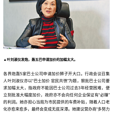
▲叶刘淑仪发炮，轰五巴申请加价的加幅太大。
各界炮轰5家巴士公司申请加价狮子开大口。行政会议召集
人叶刘淑仪亦以“巴士加价 官民共愤”为题，狠批巴士公司要
求加幅太大，指政府不能因巴士公司过去3年经营困难，便
立刻批准大幅度加价，政府亦不会向任何企业保证有“必赚”
的利润。她亦担心当局为市民提供的车费补贴，随着人口老
化亦愈来愈多，最终会变成无底深潭。她建议营办商“多努力