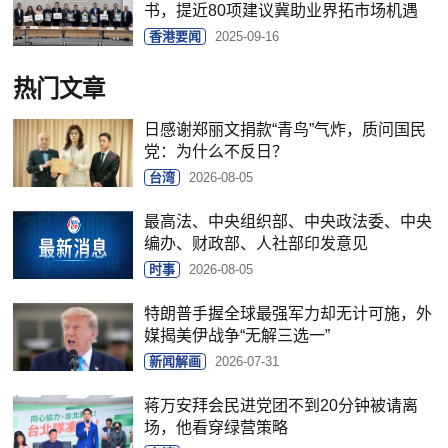
书，提近80项建议冀助业界拓市场机遇
香港要闻
2025-09-16
热门文章
日感谢郑丽文捐款“青鸟”气炸，质问国民
党：为什么不反日？
台湾
2026-08-05
最高法、中央组织部、中央政法委、中央
编办、财政部、人社部印发意见
时事
2026-08-05
特朗普手握全球最强军力却无计可施，外
媒揭美伊战争“无解三选一”
新闻解画
2026-07-31
蒋万安拜会民进党团不到20分钟被请离
场，他看穿绿营策略