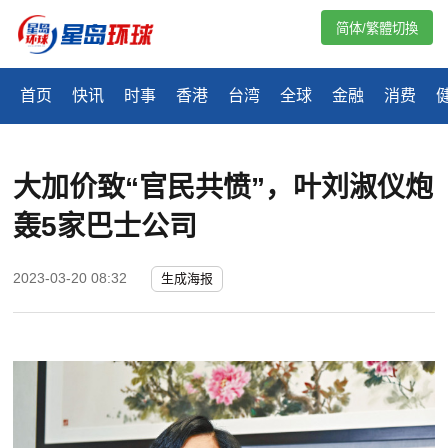
简体/繁體切換
首页
快讯
时事
香港
台湾
全球
金融
消费
大加价致“官民共愤”，叶刘淑仪炮
轰5家巴士公司
2023-03-20 08:32
生成海报