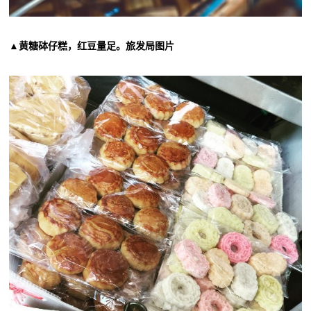
▲黄糖砵仔糕，红豆量足。旅发局图片