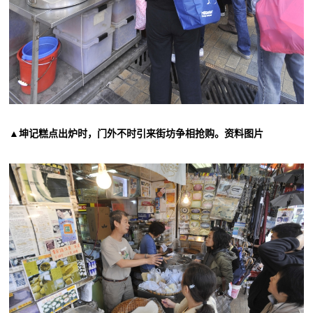
▲坤记糕点出炉时，门外不时引来街坊争相抢购。资料图片