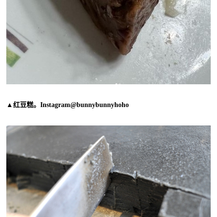
▲红豆糕。Instagram@bunnybunnyhoho