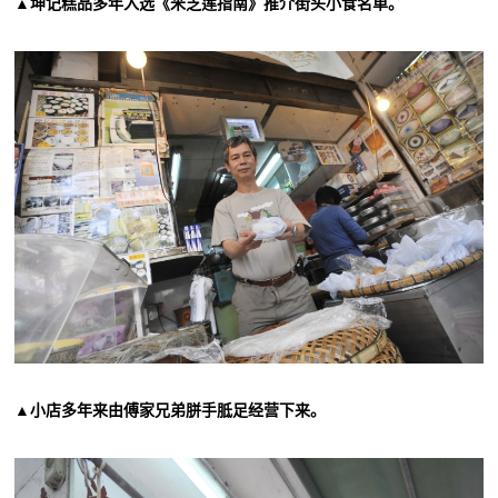
▲坤记糕品多年入选《米芝莲指南》推介街头小食名单。
▲小店多年来由傅家兄弟胼手胝足经营下来。