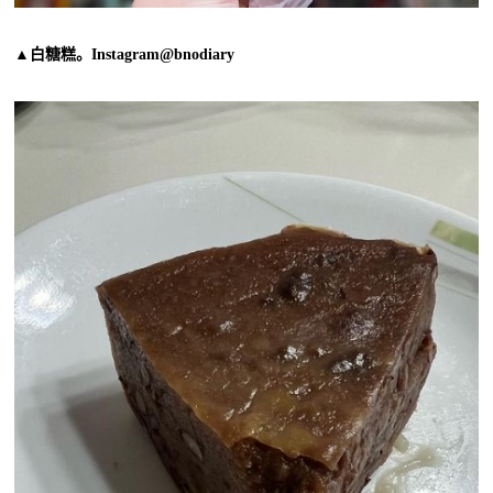
▲白糖糕。Instagram@bnodiary