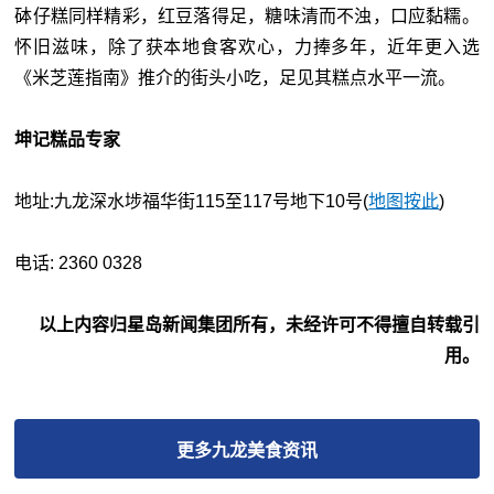
砵仔糕同样精彩，红豆落得足，糖味清而不浊，口应黏糯。
怀旧滋味，除了获本地食客欢心，力捧多年，近年更入选
《米芝莲指南》推介的街头小吃，足见其糕点水平一流。
坤记糕品专家
地址:九龙深水埗福华街115至117号地下10号(
地图按此
)
电话: 2360 0328
以上内容归星岛新闻集团所有，未经许可不得擅自转载引
用。
更多
九龙美食
资讯