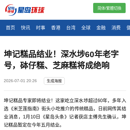
简体/繁體切換
首页
快讯
时事
香港
台湾
全球
金融
消费
坤记糕品结业！深水埗60年老字
号，砵仔糕、芝麻糕将成绝响
2026-07-01 20:26
生成海报
坤记糕品专家即将结业！这家屹立深水埗超过60年，多年入
选《米芝莲指南》街头小吃推介的传统糕品，日前网传其结
业消息，1月10日《星岛头条》记者获店主傅先生确认，坤
记糕品暂定在今年五月结业。