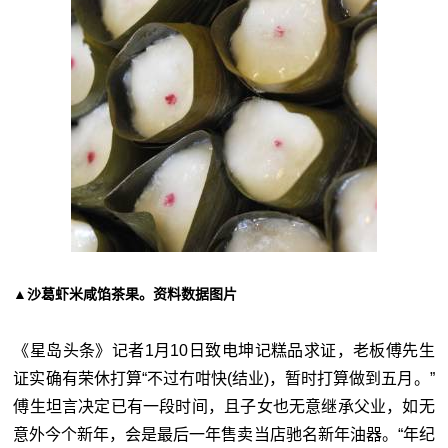
▲沙葛虾米咸馅茶果。资料数据图片
《星岛头条》记者1月10日致电坤记糕品求证，老板傅先生
证实确有荣休打算“不过冇咁快(结业)，暂时打算做到五月。”
傅生坦言决定已有一段时间，且子女也无意继承父业，如无
意外今个新年，会是最后一年售卖当店驰名新年油器。“年纪