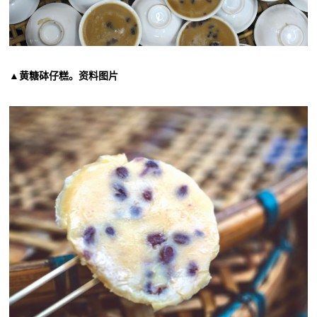
▲黄糖砵仔糕。资料图片