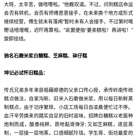
大呀，太辛苦，做唔嚟啦。”他概叹道。不过，问到糕店命运
会否有转机，会否有师傅愿意接手，在未来换个地方或形式
继续经营，傅生就未有落闸“暂时未有人会接手，不过第时嘅
嘢话唔埋嘅，迟吓再算啦。”说罢便指“要卖糕啦！再讲啦！”
旋即挂线。
驰名石磨米浆白糖糕、芝麻糕、砵仔糕
坤记必试怀旧糕品：
传氏兄弟多年来获祖藉顺德的父亲口传心授，承传岭南传统
糕点做法，自家沟新、旧米入石磨做米浆，用以每日新鲜蒸
制糕点，由于功序繁琐，小店工场每日自凌晨便忙过不停。
血汗辛劳换来的踏实自足的旧时滋味，招牌白糖糕以老面种
炮制而成，酸香纯粹，质地黏滑弹牙; 又如芝麻糕，逐层蒸
制，一层接一层地蒸，口感细腻玲珑。学生哥、街坊最爱的