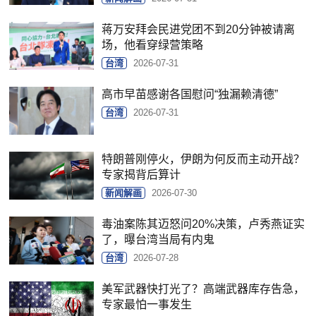
蒋万安拜会民进党团不到20分钟被请离
场，他看穿绿营策略
台湾
2026-07-31
高市早苗感谢各国慰问“独漏赖清德”
台湾
2026-07-31
特朗普刚停火，伊朗为何反而主动开战？
专家揭背后算计
新闻解画
2026-07-30
毒油案陈其迈怒问20%决策，卢秀燕证实
了，曝台湾当局有内鬼
台湾
2026-07-28
美军武器快打光了？高端武器库存告急，
专家最怕一事发生