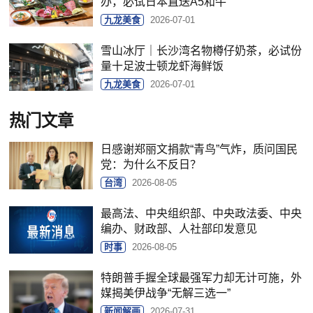
办，必试日本直送A5和牛
九龙美食
2026-07-01
雪山冰厅｜长沙湾名物樽仔奶茶，必试份
量十足波士顿龙虾海鲜饭
九龙美食
2026-07-01
热门文章
日感谢郑丽文捐款“青鸟”气炸，质问国民
党：为什么不反日？
台湾
2026-08-05
最高法、中央组织部、中央政法委、中央
编办、财政部、人社部印发意见
时事
2026-08-05
特朗普手握全球最强军力却无计可施，外
媒揭美伊战争“无解三选一”
新闻解画
2026-07-31