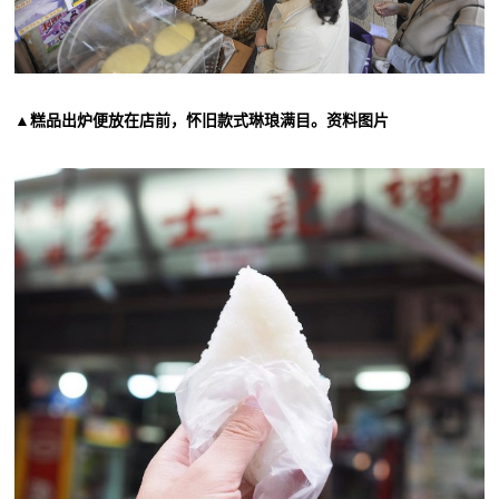
▲糕品出炉便放在店前，怀旧款式琳琅满目。资料图片