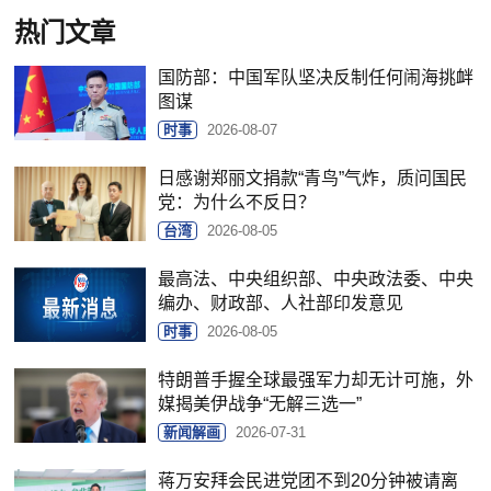
热门文章
国防部：中国军队坚决反制任何闹海挑衅
图谋
时事
2026-08-07
日感谢郑丽文捐款“青鸟”气炸，质问国民
党：为什么不反日？
台湾
2026-08-05
最高法、中央组织部、中央政法委、中央
编办、财政部、人社部印发意见
时事
2026-08-05
特朗普手握全球最强军力却无计可施，外
媒揭美伊战争“无解三选一”
新闻解画
2026-07-31
蒋万安拜会民进党团不到20分钟被请离