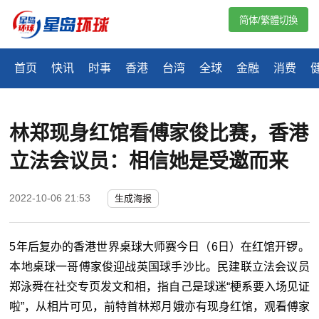
简体/繁體切換
首页
快讯
时事
香港
台湾
全球
金融
消费
林郑现身红馆看傅家俊比赛，香港
立法会议员：相信她是受邀而来
2022-10-06 21:53
生成海报
5年后复办的香港世界桌球大师赛今日（6日）在红馆开锣。
本地桌球一哥傅家俊迎战英国球手沙比。民建联立法会议员
郑泳舜在社交专页发文和相，指自己是球迷“梗系要入场见证
啦”，从相片可见，前特首林郑月娥亦有现身红馆，观看傅家