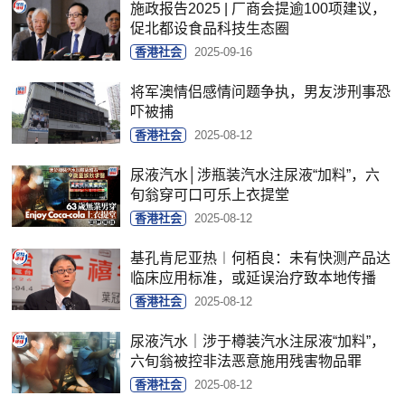
施政报告2025 | 厂商会提逾100项建议，
促北都设食品科技生态圈
香港社会
2025-09-16
将军澳情侣感情问题争执，男友涉刑事恐
吓被捕
香港社会
2025-08-12
尿液汽水│涉瓶装汽水注尿液“加料”，六
旬翁穿可口可乐上衣提堂
香港社会
2025-08-12
基孔肯尼亚热︱何栢良：未有快测产品达
临床应用标准，或延误治疗致本地传播
香港社会
2025-08-12
尿液汽水｜涉于樽装汽水注尿液“加料”，
六旬翁被控非法恶意施用残害物品罪
香港社会
2025-08-12