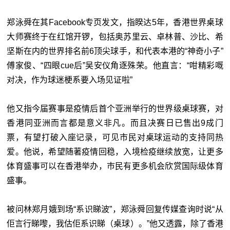
郑泳舜在其Facebook专页发文，指睽达5年，香港世界桌球
大师赛终于在红馆开锣，包括奥苏里云、卓林普、沙比、希
坚斯在内的世界排名前6顶尖球手，和代表本港的“神奇小子”
傅家俊、“四眼cue后”吴安仪角逐殊荣。他直言：“咁精彩嘅
对决，作为球迷梗系要入场见证啦”
他又指今届赛事是疫情后首个亚洲举行的世界级桌球赛，对
香港同亚洲而言都是意义非凡。而且决赛日已售出9成门
票，有望打破入座记录，可见市民对桌球运动的支持同热
爱。他说，希望随著疫情回稳，入境检疫继续放宽，让更多
体育盛事可以在香港举办，巿民有更多机会欣赏国际级体育
盛事。
被问林郑月娥到场“系识睇波”，郑泳舜回复传媒查询时说“从
佢言行睇嚟，我估佢系识睇（桌球）。”他又透露，除了香港