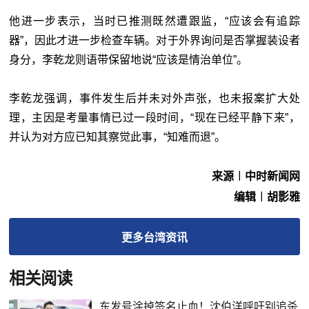
他进一步表示，当时已推测既然遭跟监，“应该会有追踪
器”，因此才进一步检查车辆。对于外界询问是否掌握装设者
身分，李乾龙则语带保留地说“应该是情治单位”。
李乾龙强调，事件发生后并未对外声张，也未报案扩大处
理，主因是考量事情已过一段时间，“现在已经平静下来”，
并认为对方应已知其察觉此事，“知难而退”。
来源︱中时新闻网
编辑︱胡影雅
更多
台湾
资讯
相关阅读
东发号涂掉签名止血！沈伯洋呼吁别追杀