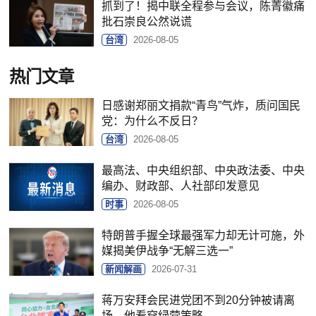
抓到了！揭中联全程参与会议，陈菁徽痛
批石崇良公然说谎
台湾
2026-08-05
热门文章
日感谢郑丽文捐款“青鸟”气炸，质问国民
党：为什么不反日？
台湾
2026-08-05
最高法、中央组织部、中央政法委、中央
编办、财政部、人社部印发意见
时事
2026-08-05
特朗普手握全球最强军力却无计可施，外
媒揭美伊战争“无解三选一”
新闻解画
2026-07-31
蒋万安拜会民进党团不到20分钟被请离
场，他看穿绿营策略