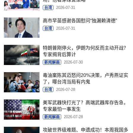
台湾
2026-07-31
高市早苗感谢各国慰问“独漏赖清德”
台湾
2026-07-31
特朗普刚停火，伊朗为何反而主动开战？
专家揭背后算计
新闻解画
2026-07-30
毒油案陈其迈怒问20%决策，卢秀燕证实
了，曝台湾当局有内鬼
台湾
2026-07-28
美军武器快打光了？高端武器库存告急，
专家最怕一事发生
新闻解画
2026-07-28
攻破世界级难题、申遗成功！本周我国多