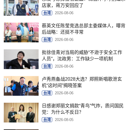
店家，蒋万安回应了
台湾
2026-08-06
蔡英文任陈莹竞选总部主委媒体人，曝背
后战略：还挺不寻常
台湾
2026-08-06
批徐佳青对当局的威胁“不逊于安全工作
人员”，沈政男：工作缺少一项机制
台湾
2026-08-06
卢秀燕备战2028大选？郑照新唱歌泄玄
机“这时间”揭晓答案
台湾
2026-08-06
日感谢郑丽文捐款“青鸟”气炸，质问国民
党：为什么不反日？
台湾
2026-08-05