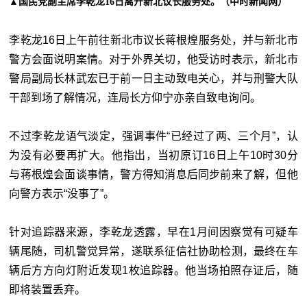
▲国民党副主席李乾龙16日离开新北议长服务处。（中时新闻网）
李乾龙16日上午前往新北市议长蒋根煌服务处，并与新北市
警方会面说明案情。对于外界关切，他受访时表示，新北市
警局副局长林武宏已于前一日主动致电关心，并与刑警大队
干部到场了解情况，连局长方仰宁亦亲自致电询问。
不过李乾龙语气淡定，强调事件“已经过了两、三个月”，认
为没有必要再扩大。他指出，当初原订16日上午10时30分
与蒋根煌会面谈事情，警方得知消息后同步前来了解，但他
向警方表示“没事了”。
针对追踪器来源，李乾龙透露，早在1月间因察觉有可疑车
辆尾随，司机警觉异常，遂联系征信社协助检测，最终在车
辆后方方向灯附近发现1枚追踪器。他当场拍照存证后，随
即将装置丢弃。