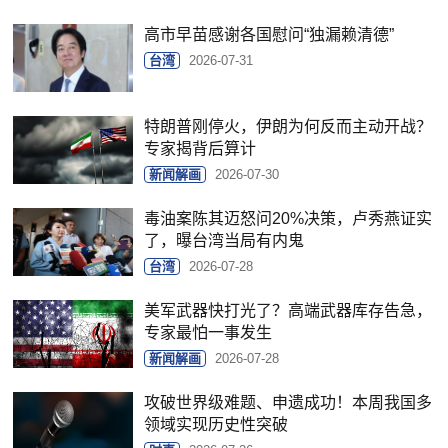
高市早苗感谢各国慰问“独漏赖清德”
台湾
2026-07-31
特朗普刚停火，伊朗为何反而主动开战？
专家揭背后算计
新闻解画
2026-07-30
毒油案陈其迈怒问20%决策，卢秀燕证实
了，曝台湾当局有内鬼
台湾
2026-07-28
美军武器快打光了？高端武器库存告急，
专家最怕一事发生
新闻解画
2026-07-28
攻破世界级难题、申遗成功！本周我国多
领域实现历史性突破