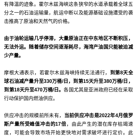
有降温的迹象。霍尔木兹海峡这条狭窄的水道承载着全球五
分之一的石油运输量，航运中断以及能源基础设施遭受的袭
击推高了原油和天然气的价格。
由于油轮运输几乎停滞，大量原油正在中东地区不断积压，
无法外运。随着储存空间逐渐耗尽，海湾产油国只能被迫减
少产量。
摩根大通表示，若霍尔木兹海峡持续无法通行，
到第8天全
球石油减产量升至330万桶/日，到第15天升至380万桶/日，
到第18天升至470万桶/日。
各国尤其是亚洲政府已经在采取
行动保护国内燃油供应。
供应冲击的规模前所未有，
当前供应冲击是2022年4月俄罗
斯产量所受峰值冲击的17倍
，由此产生的潜在库存枯竭速
度，可能会导致市场开始更快地对需求破坏进行定价。此