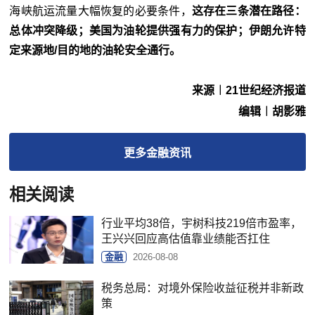
海峡航运流量大幅恢复的必要条件，
这存在三条潜在路径：
总体冲突降级；美国为油轮提供强有力的保护；伊朗允许特
定来源地/目的地的油轮安全通行。
来源︱21世纪经济报道
编辑︱胡影雅
更多
金融
资讯
相关阅读
行业平均38倍，宇树科技219倍市盈率，
王兴兴回应高估值靠业绩能否扛住
金融
2026-08-08
税务总局：对境外保险收益征税并非新政
策