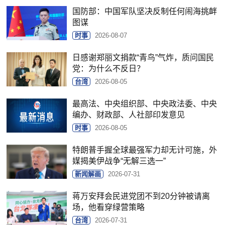
国防部：中国军队坚决反制任何闹海挑衅
图谋
时事
2026-08-07
日感谢郑丽文捐款“青鸟”气炸，质问国民
党：为什么不反日？
台湾
2026-08-05
最高法、中央组织部、中央政法委、中央
编办、财政部、人社部印发意见
时事
2026-08-05
特朗普手握全球最强军力却无计可施，外
媒揭美伊战争“无解三选一”
新闻解画
2026-07-31
蒋万安拜会民进党团不到20分钟被请离
场，他看穿绿营策略
台湾
2026-07-31