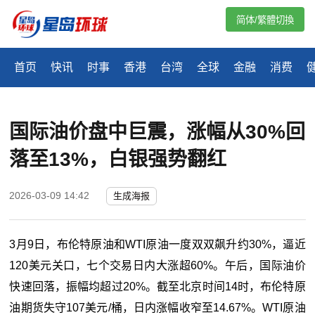
简体/繁體切換
首页
快讯
时事
香港
台湾
全球
金融
消费
国际油价盘中巨震，涨幅从30%回
落至13%，白银强势翻红
2026-03-09 14:42
生成海报
3月9日，布伦特原油和WTI原油一度双双飙升约30%，逼近
120美元关口，七个交易日内大涨超60%。午后，国际油价
快速回落，振幅均超过20%。截至北京时间14时，布伦特原
油期货失守107美元/桶，日内涨幅收窄至14.67%。WTI原油