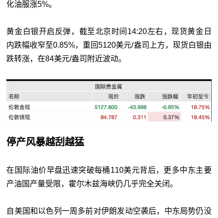
化油服涨5%。
黄金白银开启反弹，截至北京时间14:20左右，现货黄金日
内跌幅收窄至0.85%，重回5120美元/盎司上方，现货白银由
跌转涨，在84美元/盎司附近波动。
停产风暴越刮越猛
在国际油价早盘迅速突破每桶110美元背后，更多中东主要
产油国产量受限，霍尔木兹海峡仍几乎完全关闭。
自美国和以色列一周多前对伊朗发动空袭后，中东局势仍没