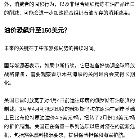
外，消费者的囤积行为，以及非经合组织精炼石油产品出口
的削减，可能会进一步加速经合组织石油库存的消耗速度。
油价恐飙升至150美元？
未来的关键在于中东紧张局势的持续时间。
国际能源署表示，如果中断持续，它已准备好协调全球释放
战略储备，需要观察霍尔木兹海峡的关闭是否会变得长期
化。
美国已暂时放宽了对4月4日前运往印度的俄罗斯石油船货的
制裁。3月至4月初抵达印度的俄罗斯乌拉尔原油在到岸基础
上已比布伦特原油溢价4-5美元/桶，扭转了2月份13美元/桶
的折价局面。美国正在衡量一系列选项以应对潜在的能源危
机，包括豁免燃料掺混要求，提供保险担保和海军护航。