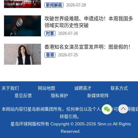
新闻解画
2026-07-28
攻破世界级难题、申遗成功！本周我国多
领域实现历史性突破
时事
2026-07-26
香港知名女演员宣萱发声明：图是假的！
香港
2026-07-25
关于我们
网站地图
诚聘英才
联系方式
意见反馈
隐私保护
新媒体矩阵
本网站内容归星岛新闻集团所有，任何单位以及个人未经许可，不得擅
返回
转载引用。
顶部
星岛环球网版权所有 Copyright © 2005-2026 Stnn.cc All Rights
Reserved.