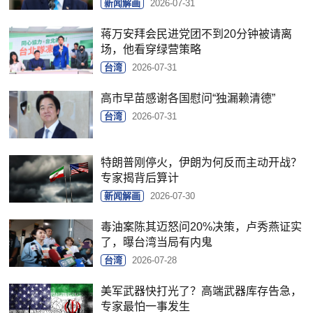
新闻解画
2026-07-31
蒋万安拜会民进党团不到20分钟被请离
场，他看穿绿营策略
台湾
2026-07-31
高市早苗感谢各国慰问“独漏赖清德”
台湾
2026-07-31
特朗普刚停火，伊朗为何反而主动开战？
专家揭背后算计
新闻解画
2026-07-30
毒油案陈其迈怒问20%决策，卢秀燕证实
了，曝台湾当局有内鬼
台湾
2026-07-28
美军武器快打光了？高端武器库存告急，
专家最怕一事发生