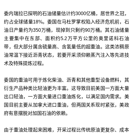
委内瑞拉已探明的石油储量估计约3000亿桶，居世界之冠，
约占全球储量18%。委国在马杜罗掌权陷入经济危机前，石
油日产量约为350万桶，现掉到只剩约90万桶。其石油储量
主要集中在东部、面积约5.2万平方公里的奥里诺科石油
带，但大部分属含硫量高、含氢量低的超重油。这类浓稠原
油常温下接近沥青状态，若要开采须仰赖蒸汽注入等先进技
术及特殊提炼过程。
委国的重油可用于炼化柴油、沥青和其他重型设备燃料，其
衍生产品种类比轻油更为丰富。这导致目前美国一方面大量
出口轻油，一方面大量进口重油炼化，以满足国内需求。美
国目前主要从加拿大进口重油，但两国关系现时紧张，美政
府有意摆脱对加国石油的依赖。
由于重油处理起来困难，开采过程比传统原油更复杂、成本