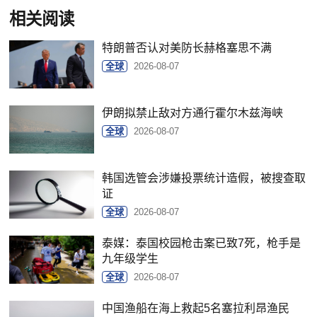
相关阅读
特朗普否认对美防长赫格塞思不满
全球
2026-08-07
伊朗拟禁止敌对方通行霍尔木兹海峡
全球
2026-08-07
韩国选管会涉嫌投票统计造假，被搜查取
证
全球
2026-08-07
泰媒：泰国校园枪击案已致7死，枪手是
九年级学生
全球
2026-08-07
中国渔船在海上救起5名塞拉利昂渔民