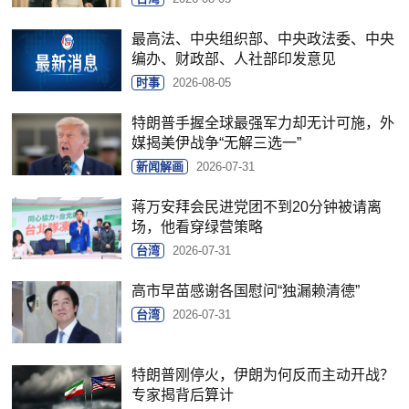
最高法、中央组织部、中央政法委、中央
编办、财政部、人社部印发意见
时事
2026-08-05
特朗普手握全球最强军力却无计可施，外
媒揭美伊战争“无解三选一”
新闻解画
2026-07-31
蒋万安拜会民进党团不到20分钟被请离
场，他看穿绿营策略
台湾
2026-07-31
高市早苗感谢各国慰问“独漏赖清德”
台湾
2026-07-31
特朗普刚停火，伊朗为何反而主动开战？
专家揭背后算计