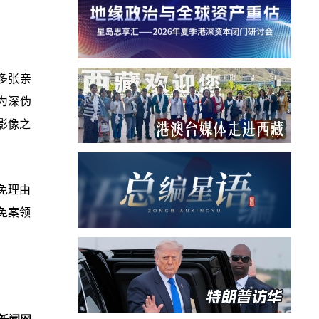
多张亲
为深伪
影像之
免理由
免案领