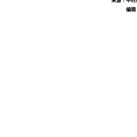
来源︱中时
编辑