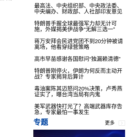
最高法、中央组织部、中央政法委、
中央编办、财政部、人社部印发意见
特朗普手握全球最强军力却无计可
施，外媒揭美伊战争“无解三选一”
蒋万安拜会民进党团不到20分钟被请
离场，他看穿绿营策略
高市早苗感谢各国慰问“独漏赖清德”
特朗普刚停火，伊朗为何反而主动开
战？专家揭背后算计
毒油案陈其迈怒问20%决策，卢秀燕
证实了，曝台湾当局有内鬼
美军武器快打光了？高端武器库存告
急，专家最怕一事发生
专题
更多