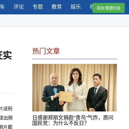
车
评论
专题
教育
娱乐
视频
简体/繁體切換
热门文章
证实
片送刑
日感谢郑丽文捐款“青鸟”气炸，质问
提出照
国民党：为什么不反日？
照片都