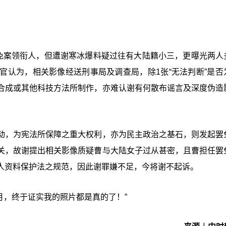
免案领衔人，但遭谢寒冰爆料疑过往有大陆籍小三，更曝光两人
官认为，相关影像经送刑事局及调查局，除1张“无法判断”是否
合成或其他科技方法所制作，亦难认谢有何散布谣言及深度伪造
动，为宪法所保障之重大权利，亦为民主政治之基石，则发起罢
关，故谢提出相关影像质疑曹与大陆女子过从甚密，且曹担任罢
人资料保护法之规范，因此谢罪嫌不足，今将谢不起诉。
月，终于证实我的照片都是真的了！”