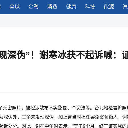
湾
全球
金融
消费
健康
科技
能源
汽
现深伪”！谢寒冰获不起诉喊：
子亲密照片，被控涉散布不实影像、个资法等。台北地检署将照
否为深伪外，其余未发现深伪，加上曹当时担任罢免案领衔人，谢
起诉处分。对此，谢在中午时表示，“等了9个月，终于证实我的