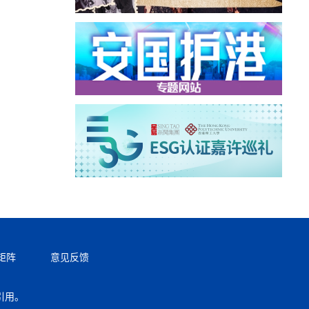
矩阵
意见反馈
引用。
返回顶部