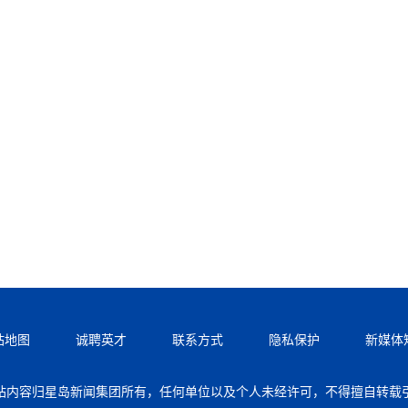
站地图
诚聘英才
联系方式
隐私保护
新媒体
站内容归星岛新闻集团所有，任何单位以及个人未经许可，不得擅自转载