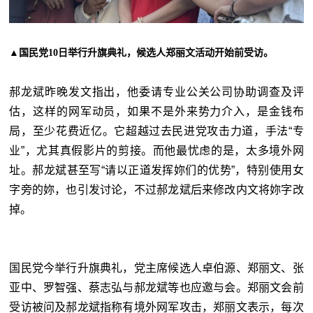
▲
国民党10日举行升旗典礼，候选人郑丽文活动开始前受访。
郝龙斌昨晚发文指出，他委请专业公关公司协助调查及评
估，这样的网军动员，如果不是外来势力介入，是金钱布
局，至少花费近亿。它超越过去民进党攻击力道，手法“专
业”，尤其真假影片的剪接。而他最忧虑的是，太多境外网
址。郝龙斌甚至写“请以正道发挥妳们的优势”，特别使用女
字旁的妳，也引发讨论，不过郝龙斌后来修改内文将妳字改
掉。
国民党今举行升旗典礼，党主席候选人卓伯源、郑丽文、张
亚中、罗智强、蔡志弘与郝龙斌等也应邀与会。郑丽文会前
受访被问及郝龙斌指称有境外网军攻击，郑丽文表示，每次