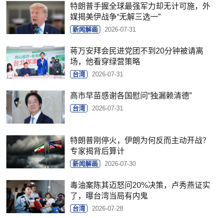
特朗普手握全球最强军力却无计可施，外
媒揭美伊战争“无解三选一”
新闻解画
2026-07-31
蒋万安拜会民进党团不到20分钟被请离
场，他看穿绿营策略
台湾
2026-07-31
高市早苗感谢各国慰问“独漏赖清德”
台湾
2026-07-31
特朗普刚停火，伊朗为何反而主动开战？
专家揭背后算计
新闻解画
2026-07-30
毒油案陈其迈怒问20%决策，卢秀燕证实
了，曝台湾当局有内鬼
台湾
2026-07-28