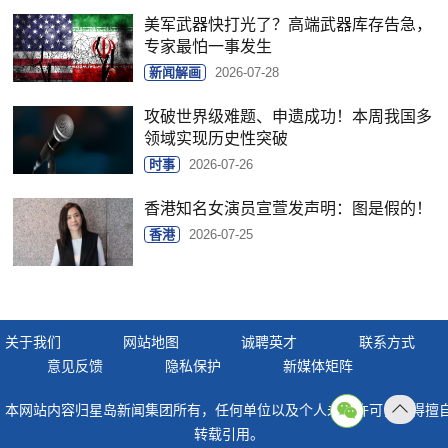
美军武器快打光了？高端武器库存告急，
专家最怕一事发生
新闻解画
2026-07-28
攻破世界级难题、申遗成功！本周我国多
领域实现历史性突破
时事
2026-07-26
香港知名女演员宣萱发声明：图是假的！
香港
2026-07-25
关于我们
网站地图
诚聘英才
联系方式
意见反馈
隐私保护
新媒体矩阵
本网站内容归星岛新闻集团所有，任何单位以及个人未经许可，不得擅
返回
转载引用。