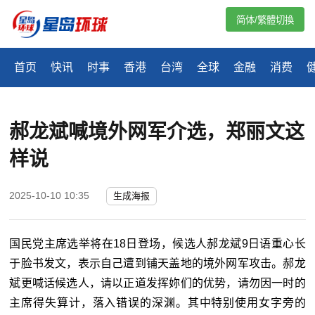
简体/繁體切換
首页
快讯
时事
香港
台湾
全球
金融
消费
郝龙斌喊境外网军介选，郑丽文这
样说
2025-10-10 10:35
生成海报
国民党主席选举将在18日登场，候选人郝龙斌9日语重心长
于脸书发文，表示自己遭到铺天盖地的境外网军攻击。郝龙
斌更喊话候选人，请以正道发挥妳们的优势，请勿因一时的
主席得失算计，落入错误的深渊。其中特别使用女字旁的