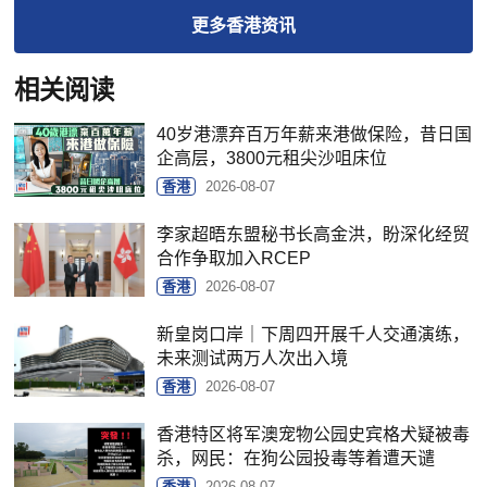
更多
香港
资讯
相关阅读
40岁港漂弃百万年薪来港做保险，昔日国
企高层，3800元租尖沙咀床位
香港
2026-08-07
李家超晤东盟秘书长高金洪，盼深化经贸
合作争取加入RCEP
香港
2026-08-07
新皇岗口岸｜下周四开展千人交通演练，
未来测试两万人次出入境
香港
2026-08-07
香港特区将军澳宠物公园史宾格犬疑被毒
杀，网民：在狗公园投毒等着遭天谴
香港
2026-08-07