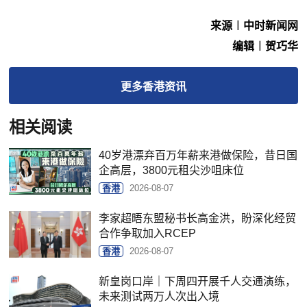
来源︱中时新闻网
编辑︱贺巧华
更多
香港
资讯
相关阅读
40岁港漂弃百万年薪来港做保险，昔日国
企高层，3800元租尖沙咀床位
香港
2026-08-07
李家超晤东盟秘书长高金洪，盼深化经贸
合作争取加入RCEP
香港
2026-08-07
新皇岗口岸｜下周四开展千人交通演练，
未来测试两万人次出入境