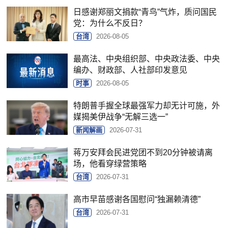
日感谢郑丽文捐款“青鸟”气炸，质问国民
党：为什么不反日？
台湾
2026-08-05
最高法、中央组织部、中央政法委、中央
编办、财政部、人社部印发意见
时事
2026-08-05
特朗普手握全球最强军力却无计可施，外
媒揭美伊战争“无解三选一”
新闻解画
2026-07-31
蒋万安拜会民进党团不到20分钟被请离
场，他看穿绿营策略
台湾
2026-07-31
高市早苗感谢各国慰问“独漏赖清德”
台湾
2026-07-31