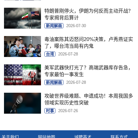
特朗普刚停火，伊朗为何反而主动开战？
专家揭背后算计
新闻解画
2026-07-30
毒油案陈其迈怒问20%决策，卢秀燕证实
了，曝台湾当局有内鬼
台湾
2026-07-28
美军武器快打光了？高端武器库存告急，
专家最怕一事发生
新闻解画
2026-07-28
攻破世界级难题、申遗成功！本周我国多
领域实现历史性突破
时事
2026-07-26
关于我们
网站地图
诚聘英才
联系方式