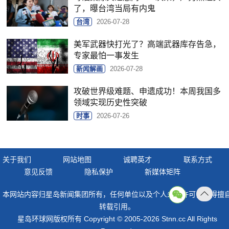
了，曝台湾当局有内鬼
台湾
2026-07-28
美军武器快打光了？高端武器库存告急，
专家最怕一事发生
新闻解画
2026-07-28
攻破世界级难题、申遗成功！本周我国多
领域实现历史性突破
时事
2026-07-26
关于我们
网站地图
诚聘英才
联系方式
意见反馈
隐私保护
新媒体矩阵
本网站内容归星岛新闻集团所有，任何单位以及个人未经许可，不得擅
返回
转载引用。
顶部
星岛环球网版权所有 Copyright © 2005-2026 Stnn.cc All Rights