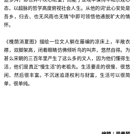
态，以超脉的哲学高度俯视社会人生。从他的词“此心安处是
吾乡，归去、也无风雨也无情”中即可领悟他通脱旷大的情
怀。
《槐荫消夏图》描绘一位文人躺在藤编的凉床上，半敞衣
襟，双脚架高，闭着眼睛仿佛倾听鸟的叫声，悠然自得。为
甚么宋朝的三百年里产生了这么多的文人，因为他们懂得生
活，他们是真正“慢生活”的老祖先。生活要走的很慢、很悠
闲、然后很丰富。不沉迷追逐权利与财富，生活可以很简
单，很单纯。