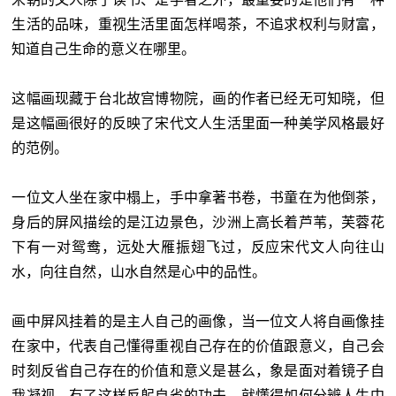
生活的品味，重视生活里面怎样喝茶，不追求权利与财富，
知道自己生命的意义在哪里。
这幅画现藏于台北故宫博物院，画的作者已经无可知晓，但
是这幅画很好的反映了宋代文人生活里面一种美学风格最好
的范例。
一位文人坐在家中榻上，手中拿著书卷，书童在为他倒茶，
身后的屏风描绘的是江边景色，沙洲上高长着芦苇，芙蓉花
下有一对鸳鸯，远处大雁振翅飞过，反应宋代文人向往山
水，向往自然，山水自然是心中的品性。
画中屏风挂着的是主人自己的画像，当一位文人将自画像挂
在家中，代表自己懂得重视自己存在的价值跟意义，自己会
时刻反省自己存在的价值和意义是甚么，象是面对着镜子自
我凝视，有了这样反躬自省的功夫，就懂得如何分辨人生中