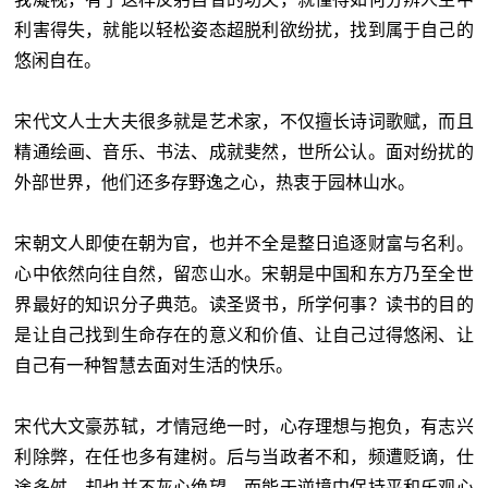
利害得失，就能以轻松姿态超脱利欲纷扰，找到属于自己的
悠闲自在。
宋代文人士大夫很多就是艺术家，不仅擅长诗词歌赋，而且
精通绘画、音乐、书法、成就斐然，世所公认。面对纷扰的
外部世界，他们还多存野逸之心，热衷于园林山水。
宋朝文人即使在朝为官，也并不全是整日追逐财富与名利。
心中依然向往自然，留恋山水。宋朝是中国和东方乃至全世
界最好的知识分子典范。读圣贤书，所学何事？读书的目的
是让自己找到生命存在的意义和价值、让自己过得悠闲、让
自己有一种智慧去面对生活的快乐。
宋代大文豪苏轼，才情冠绝一时，心存理想与抱负，有志兴
利除弊，在任也多有建树。后与当政者不和，频遭贬谪，仕
途多舛，却也并不灰心绝望，而能于逆境中保持平和乐观心