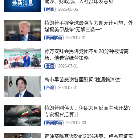
编办、财政部、人社部印发意见
时事
2026-08-05
特朗普手握全球最强军力却无计可施，外
媒揭美伊战争“无解三选一”
新闻解画
2026-07-31
蒋万安拜会民进党团不到20分钟被请离
场，他看穿绿营策略
台湾
2026-07-31
高市早苗感谢各国慰问“独漏赖清德”
台湾
2026-07-31
特朗普刚停火，伊朗为何反而主动开战？
专家揭背后算计
新闻解画
2026-07-30
毒油案陈其迈怒问20%决策，卢秀燕证实