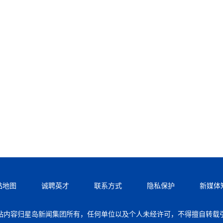
站地图
诚聘英才
联系方式
隐私保护
新媒体
站内容归星岛新闻集团所有，任何单位以及个人未经许可，不得擅自转载