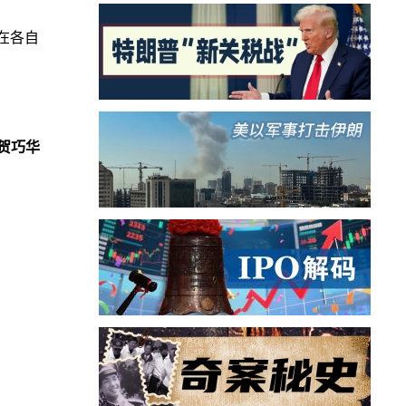
在各自
贺巧华