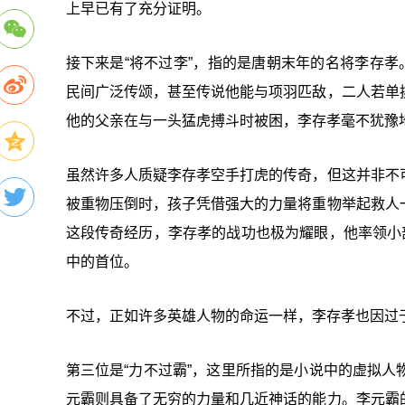
上早已有了充分证明。
接下来是“将不过李”，指的是唐朝末年的名将李存孝
民间广泛传颂，甚至传说他能与项羽匹敌，二人若单
他的父亲在与一头猛虎搏斗时被困，李存孝毫不犹豫
虽然许多人质疑李存孝空手打虎的传奇，但这并非不
被重物压倒时，孩子凭借强大的力量将重物举起救人
这段传奇经历，李存孝的战功也极为耀眼，他率领小
中的首位。
不过，正如许多英雄人物的命运一样，李存孝也因过
第三位是“力不过霸”，这里所指的是小说中的虚拟
元霸则具备了无穷的力量和几近神话的能力。李元霸