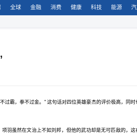
湾
全球
金融
消费
健康
科技
能源
汽
”
不过霸，拳不过金。
”
这句话对四位英雄豪杰的评价极高，同时
羽。项羽虽然在文治上不如刘邦，但他的武功却是无可匹敌的，这