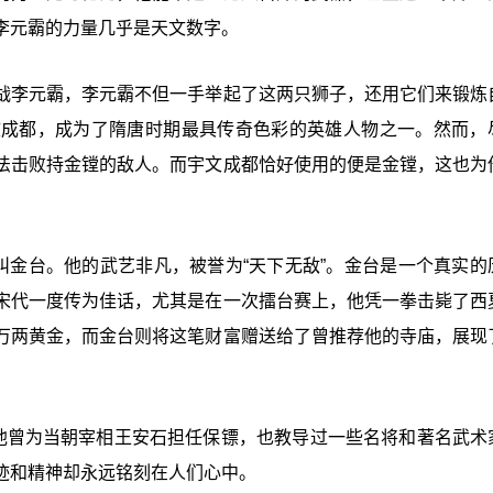
李元霸的力量几乎是天文数字。
战李元霸，李元霸不但一手举起了这两只狮子，还用它们来锻炼
文成都，成为了隋唐时期最具传奇色彩的英雄人物之一。然而，
法击败持金镗的敌人。而宇文成都恰好使用的便是金镗，这也为
叫金台。他的武艺非凡，被誉为“天下无敌”。金台是一个真实的
宋代一度传为佳话，尤其是在一次擂台赛上，他凭一拳击毙了西
万两黄金，而金台则将这笔财富赠送给了曾推荐他的寺庙，展现
。他曾为当朝宰相王安石担任保镖，也教导过一些名将和著名武术
迹和精神却永远铭刻在人们心中。