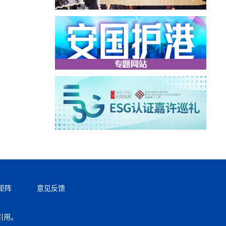
矩阵
意见反馈
引用。
返回顶部