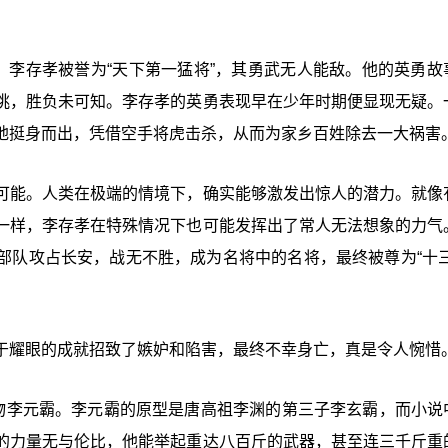
。李存孝被誉为“天下第一猛将”，其勇武无人能敌。他的英勇故
挑，胜负未可知。李存孝的英勇表现早在少年时期便显现无疑。
地挺身而出，凭借空手将虎击杀，从而为家乡百姓除去一大祸害
可能。人类在极端的情境下，确实能够激发出惊人的潜力。就像
一样，李存孝在特殊情况下也可能发挥出了常人无法想象的力气
部队攻占长安，战无不胜，成为名将中的名将，最终被尊为“十三
于耀眼的成就招致了嫉妒和陷害，最终不幸身亡，真是令人惋惜
人物李元霸。李元霸的原型是唐高祖李渊的第三子李玄霸，而小说
的力量无与伦比，他能举起重达八百斤的武器，甚至连三千斤重