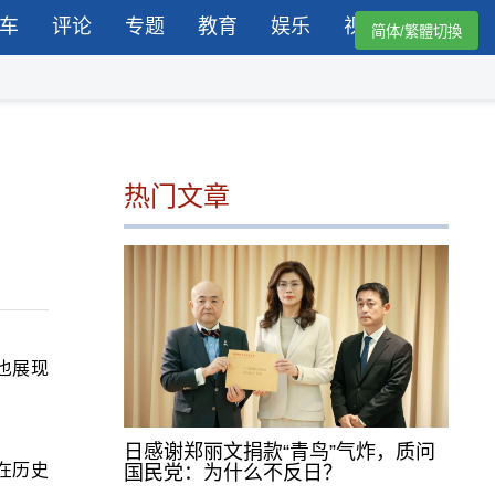
车
评论
专题
教育
娱乐
视频
简体/繁體切換
热门文章
也展现
日感谢郑丽文捐款“青鸟”气炸，质问
在历史
国民党：为什么不反日？