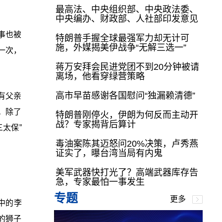
最高法、中央组织部、中央政法委、
中央编办、财政部、人社部印发意见
事也被
特朗普手握全球最强军力却无计可
施，外媒揭美伊战争“无解三选一”
一次，
。
蒋万安拜会民进党团不到20分钟被请
离场，他看穿绿营策略
高市早苗感谢各国慰问“独漏赖清德”
有父亲
。除了
特朗普刚停火，伊朗为何反而主动开
战？专家揭背后算计
太保”
毒油案陈其迈怒问20%决策，卢秀燕
证实了，曝台湾当局有内鬼
美军武器快打光了？高端武器库存告
。
急，专家最怕一事发生
专题
更多
中的李
的狮子