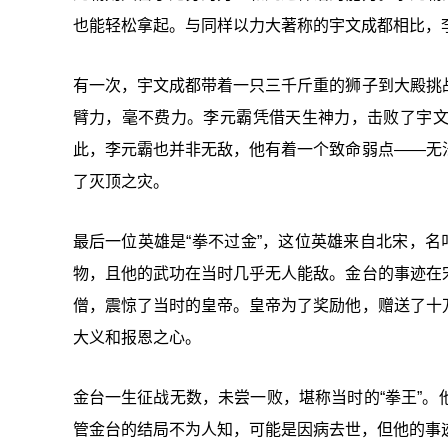
也能轻松拿起。与同样以力大著称的宇文成都相比，
有一次，宇文成都带着一只三千斤重的狮子到大殿挑
臂力，毫不费力。李元霸凭借天生神力，击败了宇
此，李元霸也并非无敌，他有着一个致命弱点——无
了灭顶之灾。
最后一位英雄是“拳不过金”，这位英雄来自北宋，名
物，且他的武功在当时几乎无人能敌。金台的事迹在
僧，震惊了当时的皇帝。皇帝为了奖励他，赠送了十
大义和报恩之心。
金台一生征战无数，未尝一败，堪称当时的“拳王”
管金台的结局不为人知，可能是因病去世，但他的事