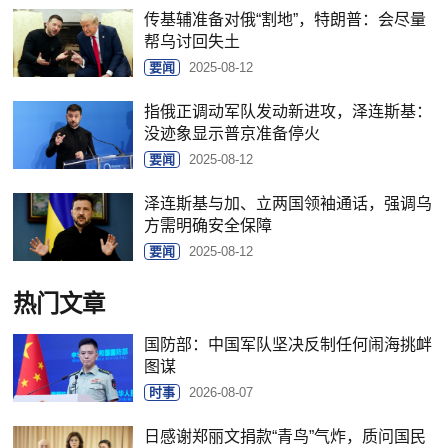
传基辅准备对俄“割地”，特朗普：会尽量
帮乌讨回失土
要闻
2025-08-12
指俄正调动军队发动新进攻，泽连斯基：
没迹象显示普京准备停火
要闻
2025-08-12
泽连斯基与加、立两国领袖通话，强调乌
方需明确安全保障
要闻
2025-08-12
热门文章
国防部：中国军队坚决反制任何闹海挑衅
图谋
时事
2026-08-07
日感谢郑丽文捐款“青鸟”气炸，质问国民