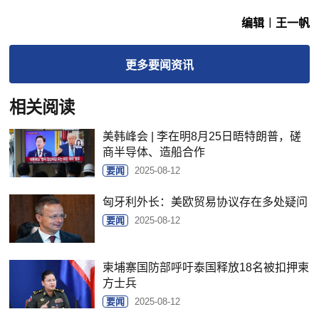
编辑︱王一帆
更多
要闻
资讯
相关阅读
美韩峰会 | 李在明8月25日晤特朗普，磋
商半导体、造船合作
要闻
2025-08-12
匈牙利外长：美欧贸易协议存在多处疑问
要闻
2025-08-12
柬埔寨国防部呼吁泰国释放18名被扣押柬
方士兵
要闻
2025-08-12