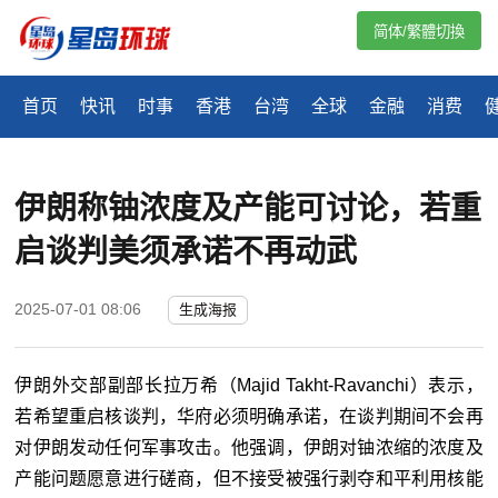
简体/繁體切換
首页
快讯
时事
香港
台湾
全球
金融
消费
伊朗称铀浓度及产能可讨论，若重
启谈判美须承诺不再动武
2025-07-01 08:06
生成海报
伊朗外交部副部长拉万希（Majid Takht-Ravanchi）表示，
若希望重启核谈判，华府必须明确承诺，在谈判期间不会再
对伊朗发动任何军事攻击。他强调，伊朗对铀浓缩的浓度及
产能问题愿意进行磋商，但不接受被强行剥夺和平利用核能