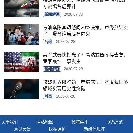
特朗普刚停火，伊朗为何反而主动开战？
专家揭背后算计
新闻解画
2026-07-30
毒油案陈其迈怒问20%决策，卢秀燕证实
了，曝台湾当局有内鬼
台湾
2026-07-28
美军武器快打光了？高端武器库存告急，
专家最怕一事发生
新闻解画
2026-07-28
攻破世界级难题、申遗成功！本周我国多
领域实现历史性突破
时事
2026-07-26
关于我们
网站地图
诚聘英才
联系方式
意见反馈
隐私保护
新媒体矩阵