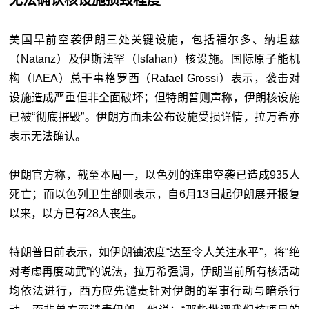
无法确认核设施损毁程度
美国早前空袭伊朗三处关键设施，包括福尔多、纳坦兹
（Natanz）及伊斯法罕（Isfahan）核设施。国际原子能机
构（IAEA）总干事格罗西（Rafael Grossi）表示，袭击对
设施造成严重但非全面破坏；但特朗普则声称，伊朗核设施
已被“彻底摧毁”。伊朗方面未公布设施受损详情，拉万希亦
表示无法确认。
伊朗官方称，截至本周一，以色列的连串空袭已造成935人
死亡；而以色列卫生部则表示，自6月13日起伊朗展开报复
以来，以方已有28人丧生。
特朗普日前表示，如伊朗铀浓度“达至令人关注水平”，将“绝
对考虑再度动武”的说法，拉万希强调，伊朗当前所有核活动
均依法进行，西方应先谴责针对伊朗的军事行动与暗杀行