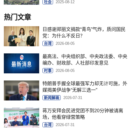
社会
2025-08-12
热门文章
日感谢郑丽文捐款“青鸟”气炸，质问国民
党：为什么不反日？
台湾
2026-08-05
最高法、中央组织部、中央政法委、中央
编办、财政部、人社部印发意见
时事
2026-08-05
特朗普手握全球最强军力却无计可施，外
媒揭美伊战争“无解三选一”
新闻解画
2026-07-31
蒋万安拜会民进党团不到20分钟被请离
场，他看穿绿营策略
台湾
2026-07-31