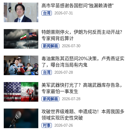
高市早苗感谢各国慰问“独漏赖清德”
台湾
2026-07-31
特朗普刚停火，伊朗为何反而主动开战？
专家揭背后算计
新闻解画
2026-07-30
毒油案陈其迈怒问20%决策，卢秀燕证实
了，曝台湾当局有内鬼
台湾
2026-07-28
美军武器快打光了？高端武器库存告急，
专家最怕一事发生
新闻解画
2026-07-28
攻破世界级难题、申遗成功！本周我国多
领域实现历史性突破
时事
2026-07-26