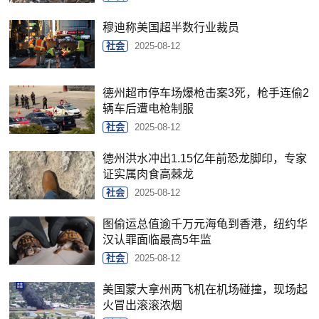
穆迪称美国超半数行业裁员
社会
2025-08-12
德州超市停车场爆枪击案3死，枪手连偷2
辆车后遭电枪制服
社会
2025-08-12
德州洪水冲出1.15亿年前恐龙脚印，专家
证实属肉食高棘龙
社会
2025-08-12
图偷运总值逾千万元海龟到香港，纽约华
汉认罪面临最高5年监
社会
2025-08-12
美国蒙大拿州两飞机在机场碰撞，现场起
火冒出滚滚浓烟