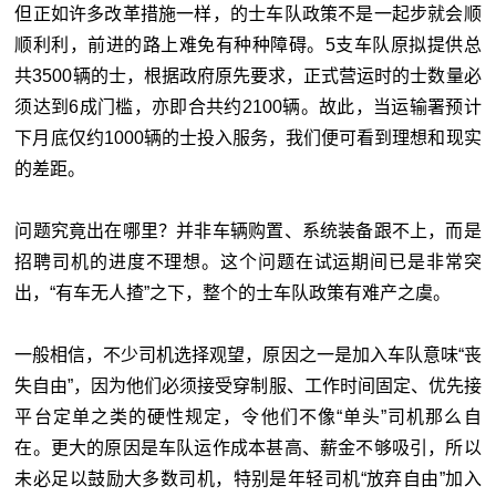
但正如许多改革措施一样，的士车队政策不是一起步就会顺
顺利利，前进的路上难免有种种障碍。5支车队原拟提供总
共3500辆的士，根据政府原先要求，正式营运时的士数量必
须达到6成门槛，亦即合共约2100辆。故此，当运输署预计
下月底仅约1000辆的士投入服务，我们便可看到理想和现实
的差距。
问题究竟出在哪里？并非车辆购置、系统装备跟不上，而是
招聘司机的进度不理想。这个问题在试运期间已是非常突
出，“有车无人揸”之下，整个的士车队政策有难产之虞。
一般相信，不少司机选择观望，原因之一是加入车队意味“丧
失自由”，因为他们必须接受穿制服、工作时间固定、优先接
平台定单之类的硬性规定，令他们不像“单头”司机那么自
在。更大的原因是车队运作成本甚高、薪金不够吸引，所以
未必足以鼓励大多数司机，特别是年轻司机“放弃自由”加入