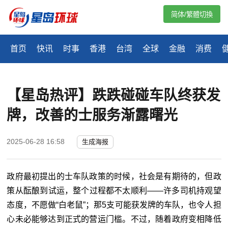
简体/繁體切換
首页
快讯
时事
香港
台湾
全球
金融
消费
【星岛热评】跌跌碰碰车队终获发
牌，改善的士服务渐露曙光
2025-06-28 16:58
生成海报
政府最初提出的士车队政策的时候，社会是有期待的，但政
策从酝酿到试运，整个过程都不太顺利
——许多司机持观望
态度，不愿做“白老鼠”；那5支可能获发牌的车队，也令人担
心未必能够达到正式的营运门槛。不过，随着政府变相降低