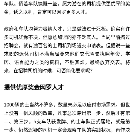
车队。倘若车队慷慨一些，愿为潜在的司机提供更优厚的奖
金，诱之以利，肯定可以网罗更多人才。
政府和车队均努力吸纳人才，只是做法过于死板。确实有许
多司机犹豫不决，但愿意加盟的亦不乏其人。当局早前搞过
招聘会，就有逾百名的士司机到场递交申请表。但据说一些
求职的退休司机不满当局要求他们交代驾驶执照年资、学
历、语言能力之类的资料，不胜其烦，最终放弃交表。将
来，在招聘司机的时候，可否简化要求呢？
提供优厚奖金网罗人才
1000辆的士当然不算多，数量未必足以应付市场需求。但世
上没有一帆风顺的改革，凡事总须踏出第一步，然后才有第
二、第三步。5支车队获发牌、的士车队正式落地，就是第
一步。仍然迟疑的司机一定会观察车队的实践状况，再作决