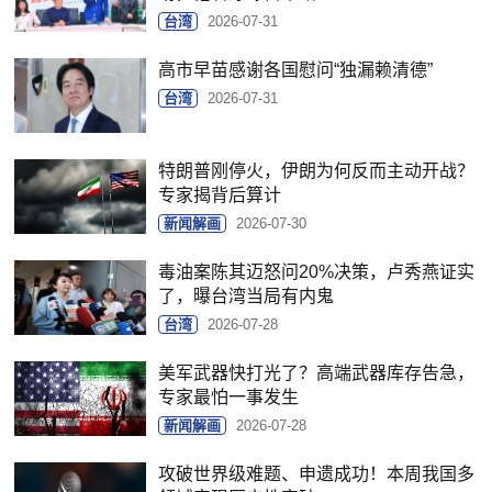
台湾
2026-07-31
高市早苗感谢各国慰问“独漏赖清德”
台湾
2026-07-31
特朗普刚停火，伊朗为何反而主动开战？
专家揭背后算计
新闻解画
2026-07-30
毒油案陈其迈怒问20%决策，卢秀燕证实
了，曝台湾当局有内鬼
台湾
2026-07-28
美军武器快打光了？高端武器库存告急，
专家最怕一事发生
新闻解画
2026-07-28
攻破世界级难题、申遗成功！本周我国多