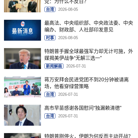
党：为什么不反日？
台湾
2026-08-05
最高法、中央组织部、中央政法委、中央
编办、财政部、人社部印发意见
时事
2026-08-05
特朗普手握全球最强军力却无计可施，外
媒揭美伊战争“无解三选一”
新闻解画
2026-07-31
蒋万安拜会民进党团不到20分钟被请离
场，他看穿绿营策略
台湾
2026-07-31
高市早苗感谢各国慰问“独漏赖清德”
台湾
2026-07-31
特朗普刚停火，伊朗为何反而主动开战？