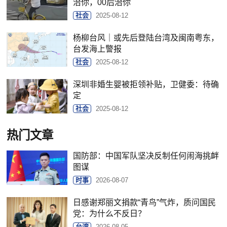
治你，00后治你
社会
2025-08-12
杨柳台风｜或先后登陆台湾及闽南粤东，
台发海上警报
社会
2025-08-12
深圳非婚生婴被拒领补贴，卫健委：待确
定
社会
2025-08-12
热门文章
国防部：中国军队坚决反制任何闹海挑衅
图谋
时事
2026-08-07
日感谢郑丽文捐款“青鸟”气炸，质问国民
党：为什么不反日？
台湾
2026-08-05