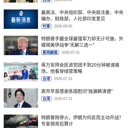
最高法、中央组织部、中央政法委、中央
编办、财政部、人社部印发意见
时事
2026-08-05
特朗普手握全球最强军力却无计可施，外
媒揭美伊战争“无解三选一”
新闻解画
2026-07-31
蒋万安拜会民进党团不到20分钟被请离
场，他看穿绿营策略
台湾
2026-07-31
高市早苗感谢各国慰问“独漏赖清德”
台湾
2026-07-31
特朗普刚停火，伊朗为何反而主动开战？
专家揭背后算计