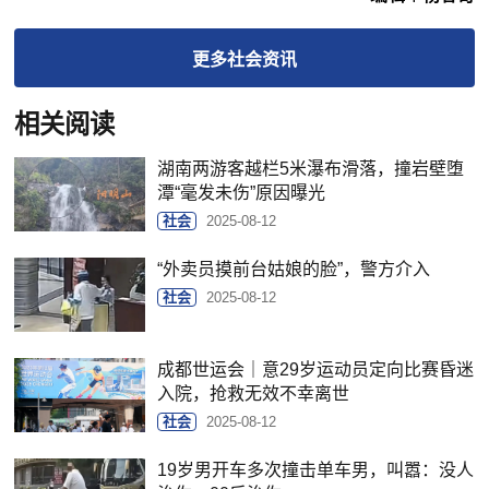
更多
社会
资讯
相关阅读
湖南两游客越栏5米瀑布滑落，撞岩壁堕
潭“毫发未伤”原因曝光
社会
2025-08-12
“外卖员摸前台姑娘的脸”，警方介入
社会
2025-08-12
成都世运会｜意29岁运动员定向比赛昏迷
入院，抢救无效不幸离世
社会
2025-08-12
19岁男开车多次撞击单车男，叫嚣：没人