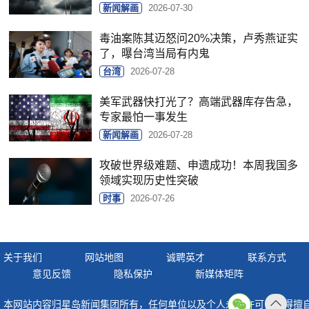
新闻解画
2026-07-30
毒油案陈其迈怒问20%决策，卢秀燕证实
了，曝台湾当局有内鬼
台湾
2026-07-28
美军武器快打光了？高端武器库存告急，
专家最怕一事发生
新闻解画
2026-07-28
攻破世界级难题、申遗成功！本周我国多
领域实现历史性突破
时事
2026-07-26
关于我们
网站地图
诚聘英才
联系方式
意见反馈
隐私保护
新媒体矩阵
本网站内容归星岛新闻集团所有，任何单位以及个人未经许可，不得擅