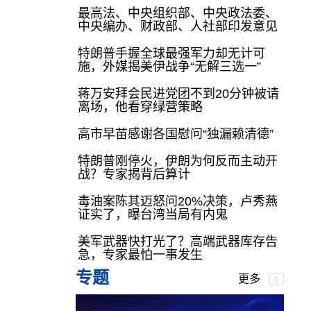
最高法、中央组织部、中央政法委、
中央编办、财政部、人社部印发意见
特朗普手握全球最强军力却无计可
施，外媒揭美伊战争“无解三选一”
蒋万安拜会民进党团不到20分钟被请
离场，他看穿绿营策略
高市早苗感谢各国慰问“独漏赖清德”
特朗普刚停火，伊朗为何反而主动开
战？专家揭背后算计
毒油案陈其迈怒问20%决策，卢秀燕
证实了，曝台湾当局有内鬼
美军武器快打光了？高端武器库存告
急，专家最怕一事发生
专题
更多