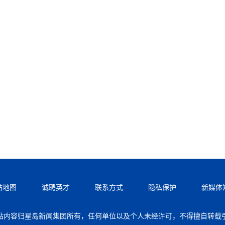
站地图
诚聘英才
联系方式
隐私保护
新媒体
站内容归星岛新闻集团所有，任何单位以及个人未经许可，不得擅自转载