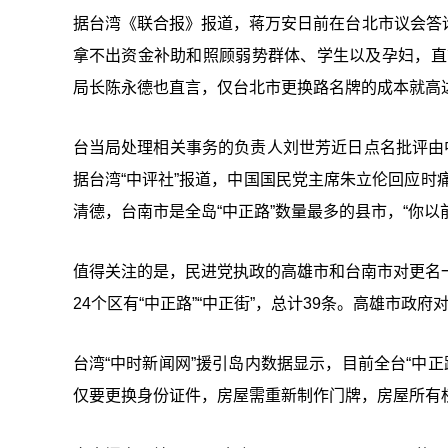
据台湾《联合报》报道，蒋万安日前在台北市议会答
拿不出资金补助和照顾弱势群体、学生以及孕妇，直言
局长陈永德也直言，仅台北市更换路名牌的成本就高达
台当局处理相关事务的负责人刘世芳近日点名批评由
据台湾“中评社”报道，中国国民党主席朱立伦回应时痛
清德，台南市是全岛“中正路”数量最多的县市，“你以
值得关注的是，民进党执政的高雄市和台南市对更名
24个区有“中正路”“中正街”，总计39条。高雄市政
台湾“中时新闻网”援引岛内数据显示，目前全台“中正
仅要更换身份证件，房屋需重新制作门牌，房屋所有