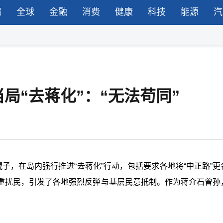
湾
全球
金融
消费
健康
科技
能源
汽
局“去蒋化”：“无法苟同”
子，在岛内强行推进“去蒋化”行动，包括要求各地将“中正路”更
重扰民，引发了各地强烈反弹与基层民意抵制。作为蒋介石曾孙