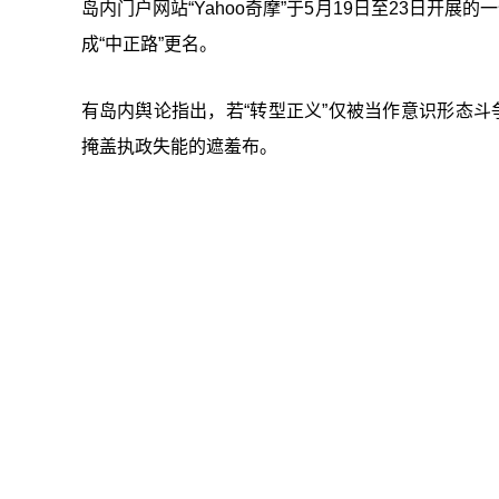
岛内门户网站“Yahoo奇摩”于5月19日至23日开展
成“中正路”更名。
有岛内舆论指出，若“转型正义”仅被当作意识形态斗
掩盖执政失能的遮羞布。