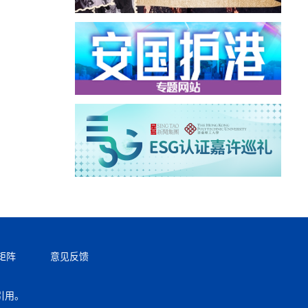
矩阵
意见反馈
引用。
返回顶部