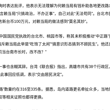
询时表达批评，他表示无法理解为何赖当局有钱补助各地更改路
赖当局“只搞政治，不办正事”，自己对此“无法苟同”。台北市
新台币100万元，对赖当局的做法感到“莫名其妙”。
中国国民党执政的台北市、桃园市等，称其未积极推动“中正路”
斥赖当局此举是“吃饱了太闲”“搞意识形态搞到不顾民生”。他还
前当台南市长时，改不改？”
一事也含糊其辞。台湾《联合报》指出，高雄市共有38个行政区
府对此事回应低调，表示“交由居民决定”。
路”数量约在316至335条。据悉，岛内道路更名牵扯众多，当地
权等相关证照也都得更换。