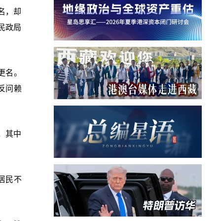
名，却
民政局
更名。
反问赖
，其中
居民不