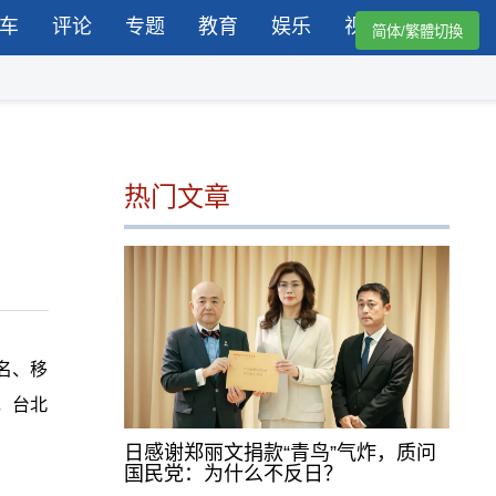
车
评论
专题
教育
娱乐
视频
简体/繁體切換
热门文章
名、移
，台北
日感谢郑丽文捐款“青鸟”气炸，质问
国民党：为什么不反日？