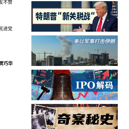
网友不赞
民进党
贺巧华