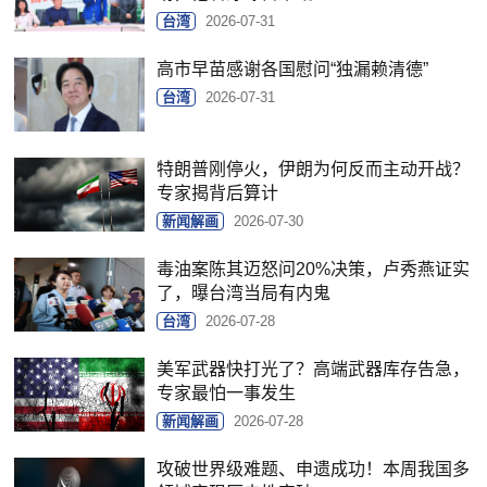
台湾
2026-07-31
高市早苗感谢各国慰问“独漏赖清德”
台湾
2026-07-31
特朗普刚停火，伊朗为何反而主动开战？
专家揭背后算计
新闻解画
2026-07-30
毒油案陈其迈怒问20%决策，卢秀燕证实
了，曝台湾当局有内鬼
台湾
2026-07-28
美军武器快打光了？高端武器库存告急，
专家最怕一事发生
新闻解画
2026-07-28
攻破世界级难题、申遗成功！本周我国多