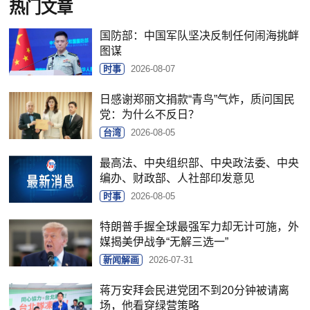
热门文章
国防部：中国军队坚决反制任何闹海挑衅
图谋
时事
2026-08-07
日感谢郑丽文捐款“青鸟”气炸，质问国民
党：为什么不反日？
台湾
2026-08-05
最高法、中央组织部、中央政法委、中央
编办、财政部、人社部印发意见
时事
2026-08-05
特朗普手握全球最强军力却无计可施，外
媒揭美伊战争“无解三选一”
新闻解画
2026-07-31
蒋万安拜会民进党团不到20分钟被请离
场，他看穿绿营策略