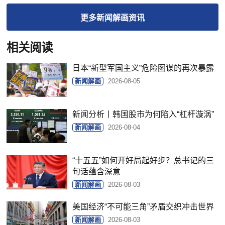
更多
新闻解画
资讯
相关阅读
日本“新型军国主义”危险图谋的再次暴露
新闻解画
2026-08-05
新闻分析丨韩国股市为何陷入“杠杆漩涡”
新闻解画
2026-08-04
“十五五”如何开好局起好步？总书记的三
句话蕴含深意
新闻解画
2026-08-03
美国经济“不可能三角”矛盾交织冲击世界
新闻解画
2026-08-03