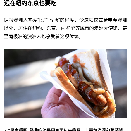
远在纽约东京也要吃
据报澳洲人热爱“民主香肠”的程度，令这项仪式延申至澳洲
境外，居住在纽约、东京、内罗毕等城市的澳洲大使馆，甚
至南极洲的澳洲人也享受着这项传统。
▲“民主香肠”经典吃法是用白面包夹香肠，上面放洋葱和蕃茄酱。