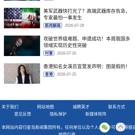
美军武器快打光了？高端武器库存告急，
专家最怕一事发生
新闻解画
2026-07-28
攻破世界级难题、申遗成功！本周我国多
领域实现历史性突破
时事
2026-07-26
香港知名女演员宣萱发声明：图是假的！
香港
2026-07-25
关于我们
网站地图
诚聘英才
联系方式
意见反馈
隐私保护
新媒体矩阵
本网站内容归星岛新闻集团所有，任何单位以及个人未经许可，不得擅
返回
转载引用。