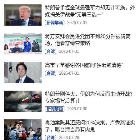
特朗普手握全球最强军力却无计可施，外
媒揭美伊战争“无解三选一”
新闻解画
2026-07-31
蒋万安拜会民进党团不到20分钟被请离
场，他看穿绿营策略
台湾
2026-07-31
高市早苗感谢各国慰问“独漏赖清德”
台湾
2026-07-31
特朗普刚停火，伊朗为何反而主动开战？
专家揭背后算计
新闻解画
2026-07-30
毒油案陈其迈怒问20%决策，卢秀燕证实
了，曝台湾当局有内鬼
台湾
2026-07-28