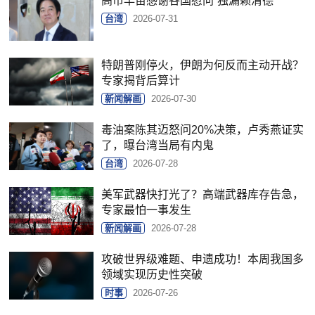
高市早苗感谢各国慰问“独漏赖清德”
台湾
2026-07-31
特朗普刚停火，伊朗为何反而主动开战？
专家揭背后算计
新闻解画
2026-07-30
毒油案陈其迈怒问20%决策，卢秀燕证实
了，曝台湾当局有内鬼
台湾
2026-07-28
美军武器快打光了？高端武器库存告急，
专家最怕一事发生
新闻解画
2026-07-28
攻破世界级难题、申遗成功！本周我国多
领域实现历史性突破
时事
2026-07-26