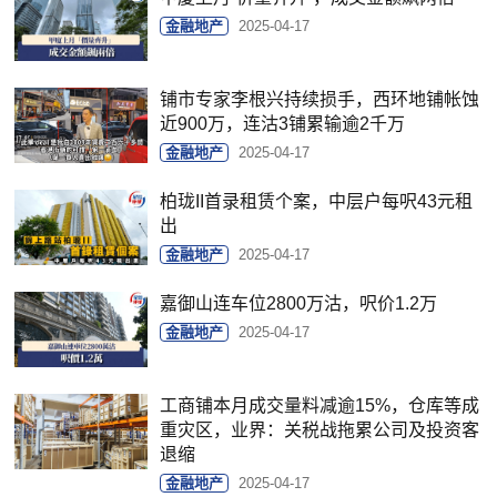
金融地产
2025-04-17
铺市专家李根兴持续损手，西环地铺帐蚀
近900万，连沽3铺累输逾2千万
金融地产
2025-04-17
柏珑II首录租赁个案，中层户每呎43元租
出
金融地产
2025-04-17
嘉御山连车位2800万沽，呎价1.2万
金融地产
2025-04-17
工商铺本月成交量料减逾15%，仓库等成
重灾区，业界：关税战拖累公司及投资客
退缩
金融地产
2025-04-17