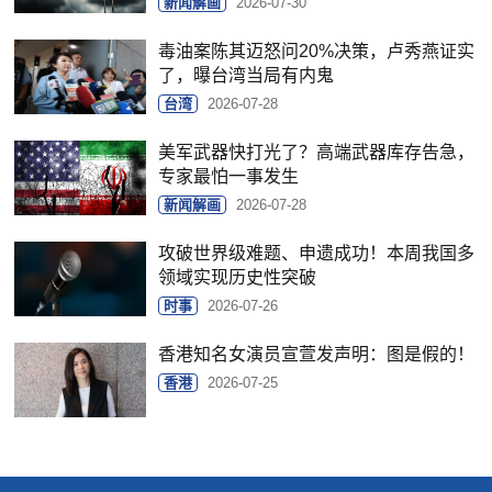
新闻解画
2026-07-30
毒油案陈其迈怒问20%决策，卢秀燕证实
了，曝台湾当局有内鬼
台湾
2026-07-28
美军武器快打光了？高端武器库存告急，
专家最怕一事发生
新闻解画
2026-07-28
攻破世界级难题、申遗成功！本周我国多
领域实现历史性突破
时事
2026-07-26
香港知名女演员宣萱发声明：图是假的！
香港
2026-07-25