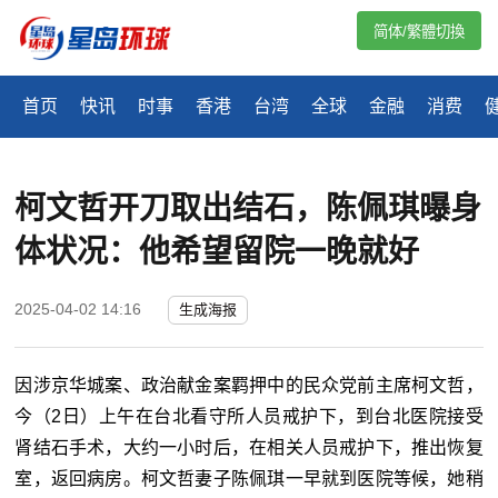
简体/繁體切換
首页
快讯
时事
香港
台湾
全球
金融
消费
柯文哲开刀取出结石，陈佩琪曝身
体状况：他希望留院一晚就好
2025-04-02 14:16
生成海报
因涉京华城案、政治献金案羁押中的民众党前主席柯文哲，
今（2日）上午在台北看守所人员戒护下，到台北医院接受
肾结石手术，大约一小时后，在相关人员戒护下，推出恢复
室，返回病房。柯文哲妻子陈佩琪一早就到医院等候，她稍