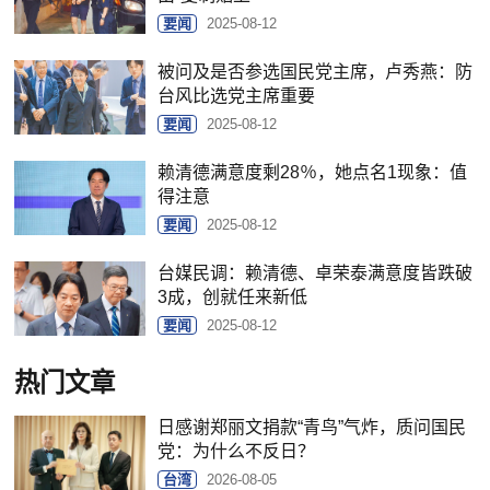
要闻
2025-08-12
被问及是否参选国民党主席，卢秀燕：防
台风比选党主席重要
要闻
2025-08-12
赖清德满意度剩28％，她点名1现象：值
得注意
要闻
2025-08-12
台媒民调：赖清德、卓荣泰满意度皆跌破
3成，创就任来新低
要闻
2025-08-12
热门文章
日感谢郑丽文捐款“青鸟”气炸，质问国民
党：为什么不反日？
台湾
2026-08-05