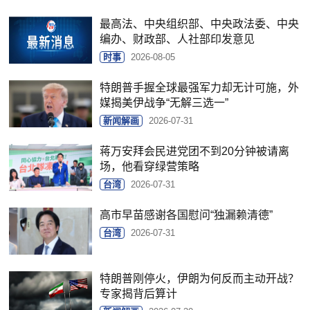
最高法、中央组织部、中央政法委、中央
编办、财政部、人社部印发意见
时事
2026-08-05
特朗普手握全球最强军力却无计可施，外
媒揭美伊战争“无解三选一”
新闻解画
2026-07-31
蒋万安拜会民进党团不到20分钟被请离
场，他看穿绿营策略
台湾
2026-07-31
高市早苗感谢各国慰问“独漏赖清德”
台湾
2026-07-31
特朗普刚停火，伊朗为何反而主动开战？
专家揭背后算计