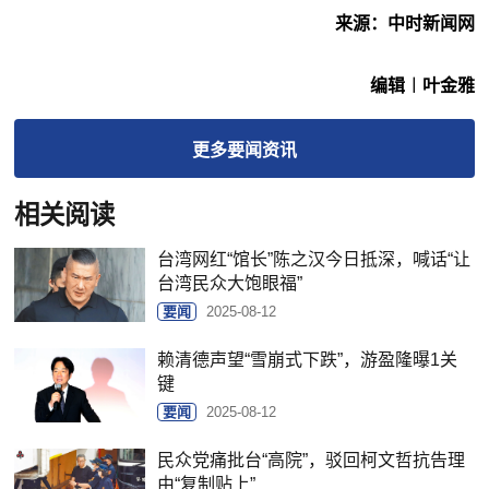
来源：中时新闻网
编辑︱叶金雅
更多
要闻
资讯
相关阅读
台湾网红“馆长”陈之汉今日抵深，喊话“让
台湾民众大饱眼福”
要闻
2025-08-12
赖清德声望“雪崩式下跌”，游盈隆曝1关
键
要闻
2025-08-12
民众党痛批台“高院”，驳回柯文哲抗告理
由“复制贴上”