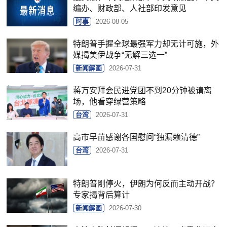
编办、财政部、人社部印发意见
时事
2026-08-05
特朗普手握全球最强军力却无计可施，外
媒揭美伊战争“无解三选一”
新闻解画
2026-07-31
蒋万安拜会民进党团不到20分钟被请离
场，他看穿绿营策略
台湾
2026-07-31
高市早苗感谢各国慰问“独漏赖清德”
台湾
2026-07-31
特朗普刚停火，伊朗为何反而主动开战？
专家揭背后算计
新闻解画
2026-07-30