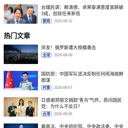
台媒民调：赖清德、卓荣泰满意度皆跌破
3成，创就任来新低
要闻
2025-08-12
热门文章
突发！俄罗斯遭大规模袭击
全球
2026-08-09
国防部：中国军队坚决反制任何闹海挑衅
图谋
时事
2026-08-07
日感谢郑丽文捐款“青鸟”气炸，质问国民
党：为什么不反日？
台湾
2026-08-05
最高法、中央组织部、中央政法委、中央