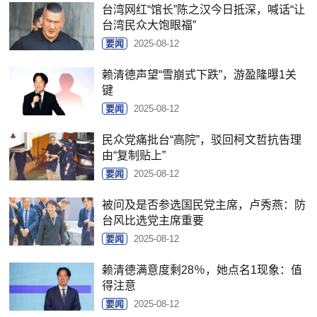
台湾网红“馆长”陈之汉今日抵深，喊话“让
台湾民众大饱眼福”
要闻
2025-08-12
赖清德声望“雪崩式下跌”，游盈隆曝1关
键
要闻
2025-08-12
民众党痛批台“高院”，驳回柯文哲抗告理
由“复制贴上”
要闻
2025-08-12
被问及是否参选国民党主席，卢秀燕：防
台风比选党主席重要
要闻
2025-08-12
赖清德满意度剩28％，她点名1现象：值
得注意
要闻
2025-08-12