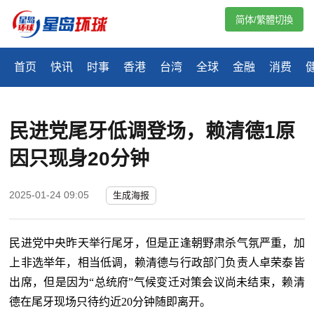
简体/繁體切換
首页
快讯
时事
香港
台湾
全球
金融
消费
民进党尾牙低调登场，赖清德1原
因只现身20分钟
2025-01-24 09:05
生成海报
民进党中央昨天举行尾牙，但是正逢朝野肃杀气氛严重，加
上非选举年，相当低调，赖清德与行政部门负责人卓荣泰皆
出席，但是因为“总统府”气候变迁对策会议尚未结束，赖清
德在尾牙现场只待约近
20分钟随即离开。