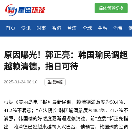
简体/繁體切換
首页
快讯
时事
香港
台湾
全球
金融
消费
原因曝光！郭正亮：韩国瑜民调超
越赖清德，指日可待
2025-01-24 08:10
生成海报
根据《美丽岛电子报》最新民调，赖清德满意度为
50.4％、
41.2％不满意；“立法院长”韩国瑜满意度为48.4％、41.7％不
满意，韩国瑜的好感度逐渐逼近赖清德。前“立委”郭正亮指
出，赖清德已经越来越卷入泥巴战，他预言，韩国瑜的民调