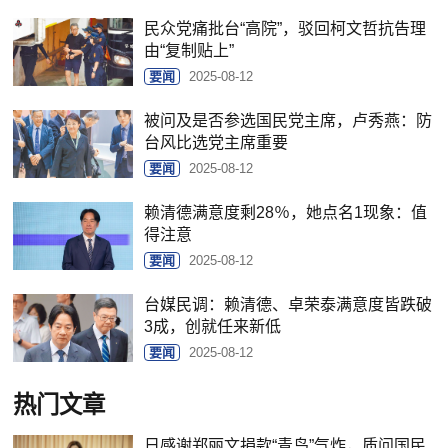
民众党痛批台“高院”，驳回柯文哲抗告理
由“复制贴上”
要闻
2025-08-12
被问及是否参选国民党主席，卢秀燕：防
台风比选党主席重要
要闻
2025-08-12
赖清德满意度剩28％，她点名1现象：值
得注意
要闻
2025-08-12
台媒民调：赖清德、卓荣泰满意度皆跌破
3成，创就任来新低
要闻
2025-08-12
热门文章
日感谢郑丽文捐款“青鸟”气炸，质问国民