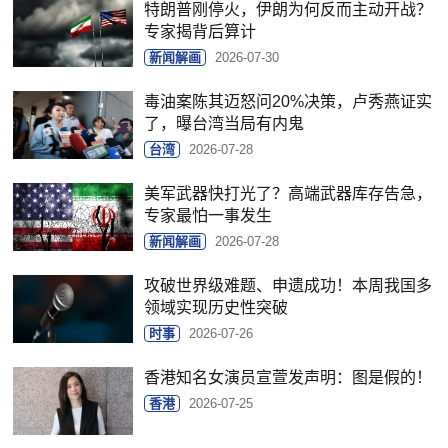
特朗普刚停火，伊朗为何反而主动开战？
专家揭背后算计
新闻解画
2026-07-30
毒油案陈其迈怒问20%决策，卢秀燕证实
了，曝台湾当局有内鬼
台湾
2026-07-28
美军武器快打光了？高端武器库存告急，
专家最怕一事发生
新闻解画
2026-07-28
攻破世界级难题、申遗成功！本周我国多
领域实现历史性突破
时事
2026-07-26
香港知名女演员宣萱发声明：图是假的！
香港
2026-07-25