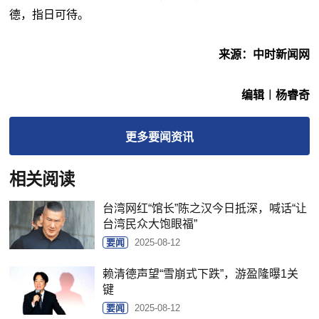
德，指日可待。
来源：中时新闻网
编辑︱杨睿奇
更多
要闻
资讯
相关阅读
台湾网红“馆长”陈之汉今日抵深，喊话“让
台湾民众大饱眼福”
要闻
2025-08-12
赖清德声望“雪崩式下跌”，游盈隆曝1关
键
要闻
2025-08-12