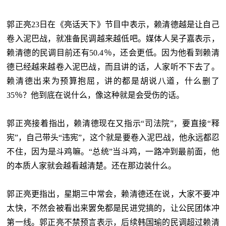
郭正亮
23日在《亮话天下》节目中表示，赖清德越是让自己
卷入泥巴战，就准备民调越来越低吧。媒体人吴子嘉表示，
赖清德的民调目前还有50.4％，还会更低。因为他看到赖清
德已经越来越卷入泥巴战，而且讲的话，人家听不下去了。
赖清德出来为预算抱屈，讲的都是胡说八道，什么删了
35％？他到底在说什么，像这种就是会受伤的话。
郭正亮接着指出，赖清德现在又指示“司法院”，要直接“释
宪”，自己带头“违宪”，这个就是要卷入泥巴战，他永远都忍
不住，因为是斗鸡嘛。“总统”当斗鸡，一路冲到最前面，他
的本质人家就会越看越清楚。还在那边装什么。
郭正亮更指出，星期三中常会，赖清德还在说，大家不要冲
太快，不然会被看出来罢免都是民进党搞的，让公民团体冲
第一线。郭正亮不禁预言表示，后续韩国瑜的民调超过赖清