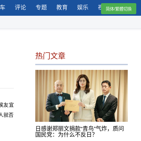
车
评论
专题
教育
娱乐
视频
简体/繁體切換
热门文章
侯友宜
人就否
日感谢郑丽文捐款“青鸟”气炸，质问
国民党：为什么不反日？