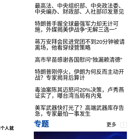
最高法、中央组织部、中央政法委、
中央编办、财政部、人社部印发意见
特朗普手握全球最强军力却无计可
施，外媒揭美伊战争“无解三选一”
蒋万安拜会民进党团不到20分钟被请
离场，他看穿绿营策略
高市早苗感谢各国慰问“独漏赖清德”
特朗普刚停火，伊朗为何反而主动开
战？专家揭背后算计
毒油案陈其迈怒问20%决策，卢秀燕
证实了，曝台湾当局有内鬼
美军武器快打光了？高端武器库存告
急，专家最怕一事发生
专题
更多
哪个人就