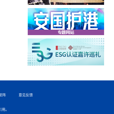
矩阵
意见反馈
引用。
返回顶部