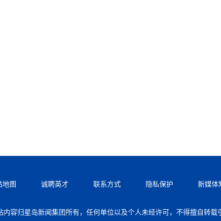
站地图
诚聘英才
联系方式
隐私保护
新媒体
站内容归星岛新闻集团所有，任何单位以及个人未经许可，不得擅自转载