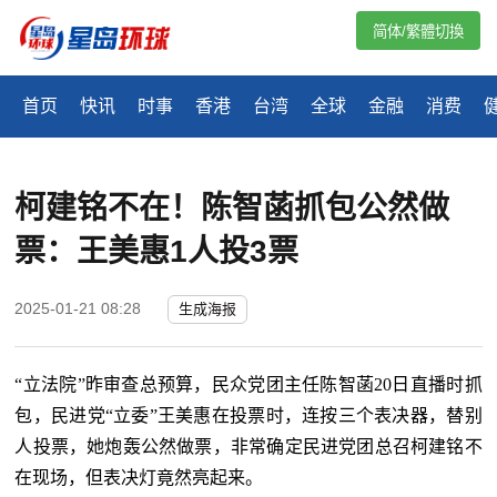
简体/繁體切換
首页
快讯
时事
香港
台湾
全球
金融
消费
柯建铭不在！陈智菡抓包公然做
票：王美惠1人投3票
2025-01-21 08:28
生成海报
“立法院”昨审查总预算，民众党团主任陈智菡20日直播时抓
包，民进党“立委”王美惠在投票时，连按三个表决器，替别
人投票，她炮轰公然做票，非常确定民进党团总召柯建铭不
在现场，但表决灯竟然亮起来。