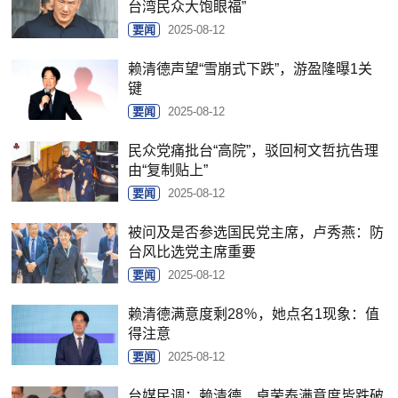
台湾民众大饱眼福”
要闻
2025-08-12
赖清德声望“雪崩式下跌”，游盈隆曝1关
键
要闻
2025-08-12
民众党痛批台“高院”，驳回柯文哲抗告理
由“复制贴上”
要闻
2025-08-12
被问及是否参选国民党主席，卢秀燕：防
台风比选党主席重要
要闻
2025-08-12
赖清德满意度剩28％，她点名1现象：值
得注意
要闻
2025-08-12
台媒民调：赖清德、卓荣泰满意度皆跌破