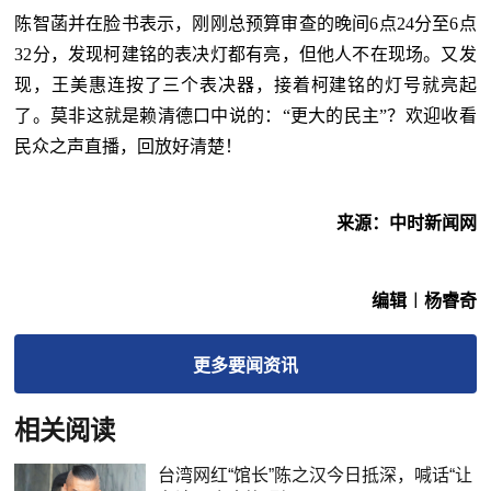
陈智菡并在脸书表示，刚刚总预算审查的晚间6点24分至6点
32分，发现柯建铭的表决灯都有亮，但他人不在现场。又发
现，王美惠连按了三个表决器，接着柯建铭的灯号就亮起
了。莫非这就是赖清德口中说的：“更大的民主”？欢迎收看
民众之声直播，回放好清楚！
来源：中时新闻网
编辑︱杨睿奇
更多
要闻
资讯
相关阅读
台湾网红“馆长”陈之汉今日抵深，喊话“让