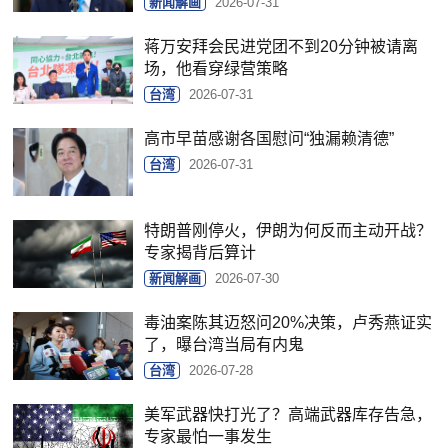
新闻解画
2026-07-31
蒋万安拜会民进党团不到20分钟被请离
场，他看穿绿营策略
台湾
2026-07-31
高市早苗感谢各国慰问“独漏赖清德”
台湾
2026-07-31
特朗普刚停火，伊朗为何反而主动开战？
专家揭背后算计
新闻解画
2026-07-30
毒油案陈其迈怒问20%决策，卢秀燕证实
了，曝台湾当局有内鬼
台湾
2026-07-28
美军武器快打光了？高端武器库存告急，
专家最怕一事发生