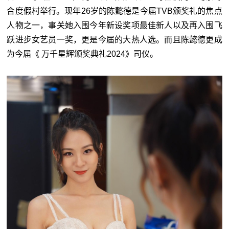
合度假村举行。现年26岁的陈懿德是今届TVB颁奖礼的焦点
人物之一，事关她入围今年新设奖项最佳新人以及再入围飞
跃进步女艺员一奖，更是今届的大热人选。而且陈懿德更成
为今届《 万千星辉颁奖典礼2024》司仪。