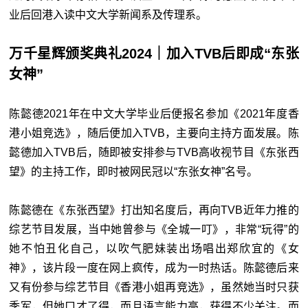
业后回港入读中文大学新闻系及传理系。
万千星辉颁奖典礼2024｜加入TVB后即成“东张
女神”
陈懿德2021年在中文大学毕业后便报名参加《2021年度香
港小姐竞选》，随后便加入TVB，主要向主持方面发展。陈
懿德加入TVB后，随即被安排参与TVB高收视节目《东张西
望》的主持工作，即时被网民冠以“东张女神”名号。
陈懿德在《东张西望》打出知名度后，再向TVB近年力推的
综艺节目发展，当中她曾参与《全城一叮》，非常“玩得”的
她不怕丑化自己，以吹气肥妹装出场唱出郑欣宜的《女
神》，该片段一度在网上疯传，成为一时热话。陈懿德后来
又有份参与综艺节目《香港小姐再竞选》，虽然她当时只获
季军，但她口才了得，而且语言能力高，获得不少关注。而