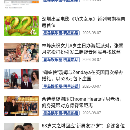
深圳出品电影《功夫女足》暂列暑期档票
房首位
星岛娱乐圈-明星热话
2026-08-07
林峰庆祝女儿6岁生日办游艇派对，张馨
月宽松打扮引发二胎疑云网民寻找蛛丝
星岛娱乐圈-明星热话
2026-08-07
“蜘蛛侠”汤姆与Zendaya在英国再次举办
婚礼，以528万包下庄园
星岛娱乐圈-明星热话
2026-08-07
佘诗曼疑胸压Chrome Hearts型男老板，
俯身疑跟对方背脊零距离
星岛娱乐圈-明星热话
2026-08-07
63岁关之琳回应“新男友27岁”：多谢各位