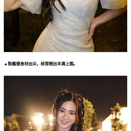
▲陈懿德身材出众，经常晒出丰满上围。