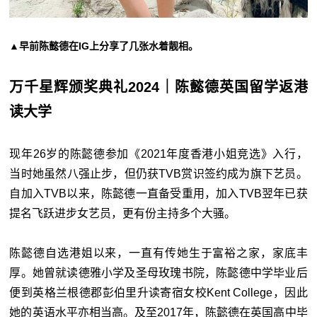
▲早前陈懿德在IG上分享了几张水着靓相。
万千星辉颁奖典礼2024｜陈懿德英国留学返港
读大学
现年26岁的陈懿德参加《2021年度香港小姐竞选》入行，
当时她虽然八强止步，但仍获TVB赏识签约成为旗下艺员。
自加入TVB以来，陈懿德一直备受重用，加入TVB翌年已获
提名飞跃进步女艺员，更有份主持多个大骚。
陈懿德自选港姐以来，一直有传她生于富裕之家，家底丰
厚。她曾就读德雅小学及圣母玫瑰书院，陈懿德中学毕业后
便到英格兰根德郡彭伯里升读寄宿女校Kent College，因此
她的英语水平亦相当高。及至2017年，陈懿德在英国高中毕