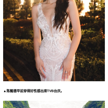
▲陈懿德早前穿得好性感出席TVB台庆。