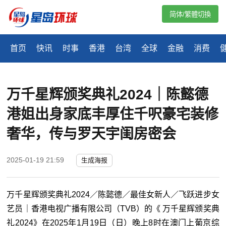
简体/繁體切換
首页
快讯
时事
香港
台湾
全球
金融
消费
万千星辉颁奖典礼2024｜陈懿德
港姐出身家底丰厚住千呎豪宅装修
奢华，传与罗天宇闺房密会
2025-01-19 21:59
生成海报
万千星辉颁奖典礼2024／陈懿德／最佳女新人／飞跃进步女
艺员｜香港电视广播有限公司（TVB）的《 万千星辉颁奖典
礼2024》在2025年1月19日（日）晚上8时在澳门上葡京综