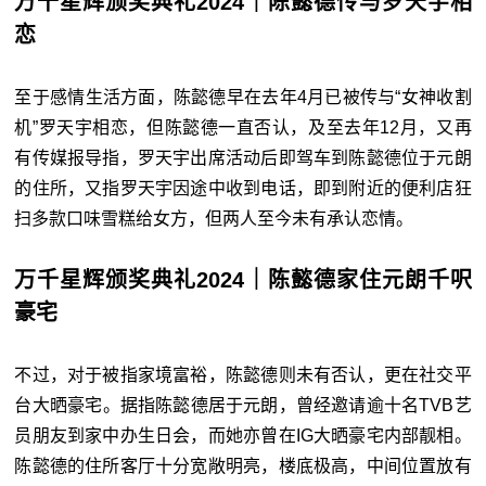
万千星辉颁奖典礼2024｜陈懿德传与罗天宇相
恋
至于感情生活方面，陈懿德早在去年4月已被传与“女神收割
机”罗天宇相恋，但陈懿德一直否认，及至去年12月，又再
有传媒报导指，罗天宇出席活动后即驾车到陈懿德位于元朗
的住所，又指罗天宇因途中收到电话，即到附近的便利店狂
扫多款口味雪糕给女方，但两人至今未有承认恋情。
万千星辉颁奖典礼2024｜陈懿德家住元朗千呎
豪宅
不过，对于被指家境富裕，陈懿德则未有否认，更在社交平
台大晒豪宅。据指陈懿德居于元朗，曾经邀请逾十名TVB艺
员朋友到家中办生日会，而她亦曾在IG大晒豪宅内部靓相。
陈懿德的住所客厅十分宽敞明亮，楼底极高，中间位置放有