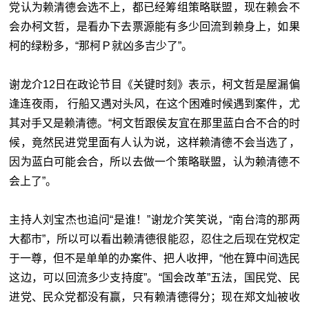
党认为赖清德会选不上，都已经筹组策略联盟，现在赖会不
会办柯文哲，是看办下去票源能有多少回流到赖身上，如果
柯的绿粉多，“那柯Ｐ就凶多吉少了”。
谢龙介12日在政论节目《关键时刻》表示，柯文哲是屋漏偏
逢连夜雨， 行船又遇对头风，在这个困难时候遇到案件，尤
其对手又是赖清德。“柯文哲跟侯友宜在那里蓝白合不合的时
候，竟然民进党里面有人认为说，这样赖清德不会当选了，
因为蓝白可能会合，所以去做一个策略联盟，认为赖清德不
会上了”。
主持人刘宝杰也追问“是谁！”谢龙介笑笑说，“南台湾的那两
大都市”，所以可以看出赖清德很能忍，忍住之后现在党权定
于一尊，但不是单单的办案件、把人收押，“他在算中间选民
这边，可以回流多少支持度”。“国会改革”五法，国民党、民
进党、民众党都没有赢，只有赖清德得分；现在郑文灿被收