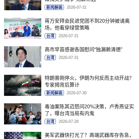
新闻解画
2026-07-31
蒋万安拜会民进党团不到20分钟被请离
场，他看穿绿营策略
台湾
2026-07-31
高市早苗感谢各国慰问“独漏赖清德”
台湾
2026-07-31
特朗普刚停火，伊朗为何反而主动开战？
专家揭背后算计
新闻解画
2026-07-30
毒油案陈其迈怒问20%决策，卢秀燕证实
了，曝台湾当局有内鬼
台湾
2026-07-28
美军武器快打光了？高端武器库存告急，