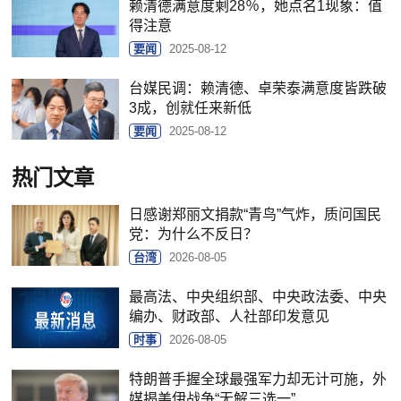
赖清德满意度剩28％，她点名1现象：值
得注意
要闻
2025-08-12
台媒民调：赖清德、卓荣泰满意度皆跌破
3成，创就任来新低
要闻
2025-08-12
热门文章
日感谢郑丽文捐款“青鸟”气炸，质问国民
党：为什么不反日？
台湾
2026-08-05
最高法、中央组织部、中央政法委、中央
编办、财政部、人社部印发意见
时事
2026-08-05
特朗普手握全球最强军力却无计可施，外
媒揭美伊战争“无解三选一”