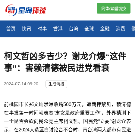
简体/繁體切換
首页
快讯
时事
香港
台湾
全球
金融
消费
柯文哲凶多吉少？谢龙介爆“这件
事”：害赖清德被民进党看衰
2024-07-14 09:20
生成海报
前桃园市长郑文灿涉嫌收贿500万元，遭羁押禁见，赖清德
在事发第一时间就表态“肃贪是政府重要工作”，外界猜测下
一个是否会砍向民众党主席柯文哲。国民党“立委”谢龙介表
示，在2024大选蓝白讨论合不合时，南台湾两大都市有民进