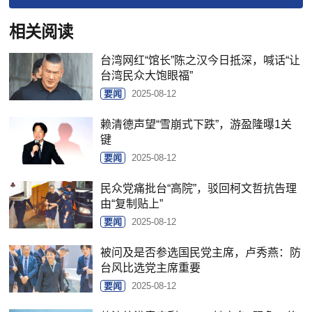
相关阅读
台湾网红“馆长”陈之汉今日抵深，喊话“让
台湾民众大饱眼福”
要闻
2025-08-12
赖清德声望“雪崩式下跌”，游盈隆曝1关
键
要闻
2025-08-12
民众党痛批台“高院”，驳回柯文哲抗告理
由“复制贴上”
要闻
2025-08-12
被问及是否参选国民党主席，卢秀燕：防
台风比选党主席重要
要闻
2025-08-12