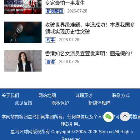
专家最怕一事发生
新闻解画
2026-07-28
攻破世界级难题、申遗成功！本周我国多
领域实现历史性突破
时事
2026-07-26
香港知名女演员宣萱发声明：图是假的！
香港
2026-07-25
关于我们
网站地图
诚聘英才
联系方式
意见反馈
隐私保护
新媒体矩阵
本网站内容归星岛新闻集团所有，任何单位以及个人未经许可，不得擅
返回
转载引用。
顶部
星岛环球网版权所有 Copyright © 2005-2026 Stnn.cc All Rights
Reserved.