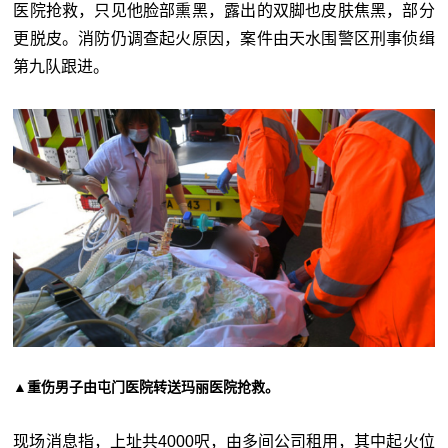
医院抢救，只见他脸部熏黑，露出的双脚也皮肤焦黑，部分
更脱皮。消防仍调查起火原因，案件由天水围警区刑事侦缉
第九队跟进。
▲重伤男子由屯门医院转送玛丽医院抢救。
现场消息指，上址共4000呎，由多间公司租用，其中起火位