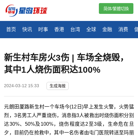
简体/繁體切換
首页
快讯
时事
香港
台湾
全球
金融
消费
新生村车房火3伤 | 车场全烧毁，
其中1人烧伤面积达100%
2024-03-12 15:33
生成海报
元朗田厦路新生村一个车场今(12日)早上发生火警，火势猛
烈，3名男工人严重烧伤，消息指3人被救出时烧伤面积分别
达30%、50%及100%，烧伤程度达2至3级，生命危在旦
夕，目前仍在抢救中，其中一名伤者由屯门医院转送至玛丽