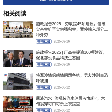
相关阅读
施政报告2025｜劳联提45项建议，倡破
欠基金扩至欠供强积金，暂停输入部分工
种外劳
香港社会
2025-09-16
施政报告2025 | 厂商会提逾100项建议，
促北都设食品科技生态圈
香港社会
2025-09-16
将军澳情侣感情问题争执，男友涉刑事恐
吓被捕
香港社会
2025-08-12
尿液汽水│涉瓶装汽水注尿液“加料”，六
旬翁穿可口可乐上衣提堂
香港社会
2025-08-12