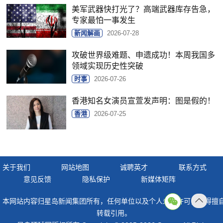
美军武器快打光了？高端武器库存告急，
专家最怕一事发生
新闻解画
2026-07-28
攻破世界级难题、申遗成功！本周我国多
领域实现历史性突破
时事
2026-07-26
香港知名女演员宣萱发声明：图是假的！
香港
2026-07-25
关于我们
网站地图
诚聘英才
联系方式
意见反馈
隐私保护
新媒体矩阵
本网站内容归星岛新闻集团所有，任何单位以及个人未经许可，不得擅
返回
转载引用。