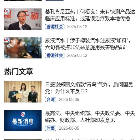
基孔肯尼亚热︱何栢良：未有快测产品达
临床应用标准，或延误治疗致本地传播
香港社会
2025-08-12
尿液汽水｜涉于樽装汽水注尿液“加料”，
六旬翁被控非法恶意施用残害物品罪
香港社会
2025-08-12
热门文章
日感谢郑丽文捐款“青鸟”气炸，质问国民
党：为什么不反日？
台湾
2026-08-05
最高法、中央组织部、中央政法委、中央
编办、财政部、人社部印发意见
时事
2026-08-05