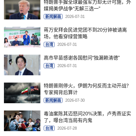
特朗普手握全球最强军力却无计可施，外
媒揭美伊战争“无解三选一”
新闻解画
2026-07-31
蒋万安拜会民进党团不到20分钟被请离
场，他看穿绿营策略
台湾
2026-07-31
高市早苗感谢各国慰问“独漏赖清德”
台湾
2026-07-31
特朗普刚停火，伊朗为何反而主动开战？
专家揭背后算计
新闻解画
2026-07-30
毒油案陈其迈怒问20%决策，卢秀燕证实
了，曝台湾当局有内鬼
台湾
2026-07-28