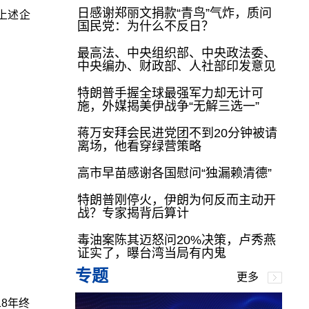
日感谢郑丽文捐款“青鸟”气炸，质问
上述企
国民党：为什么不反日？
最高法、中央组织部、中央政法委、
中央编办、财政部、人社部印发意见
特朗普手握全球最强军力却无计可
施，外媒揭美伊战争“无解三选一”
蒋万安拜会民进党团不到20分钟被请
离场，他看穿绿营策略
高市早苗感谢各国慰问“独漏赖清德”
特朗普刚停火，伊朗为何反而主动开
战？专家揭背后算计
毒油案陈其迈怒问20%决策，卢秀燕
证实了，曝台湾当局有内鬼
专题
更多
8年终