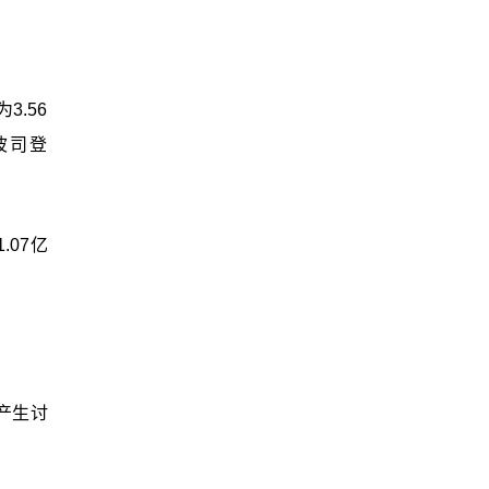
.56
波司登
07亿
产生讨