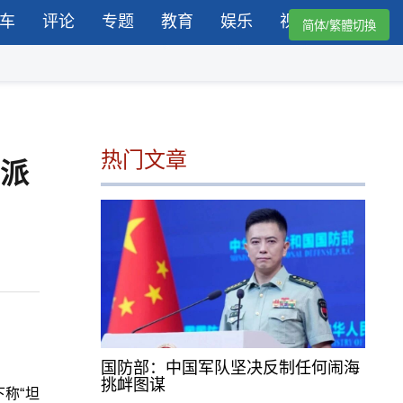
车
评论
专题
教育
娱乐
视频
简体/繁體切換
热门文章
前派
国防部：中国军队坚决反制任何闹海
挑衅图谋
称“坦