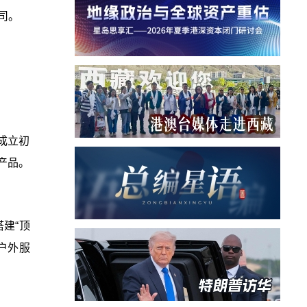
司。
成立初
产品。
建“顶
户外服