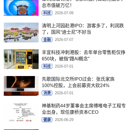
总市值破万亿！
科技
2026-07-09
清明上河园赴港IPO：游客多了，利润跌
了，国风“迪士尼”不好当
金融
2026-07-07
丰宜科技冲刺港股：去年单台零售柜仅挣
650块，被指“蹭AI概念”
科技
2026-07-01
先歌国际北交所IPO过会：张氏家族
100%控股，上会前募资大砍24%
消费
2026-07-01
神基制药44岁董事会主席傅唯电子工程专
业出身，现任康桥资本CEO
健康
2026-06-29