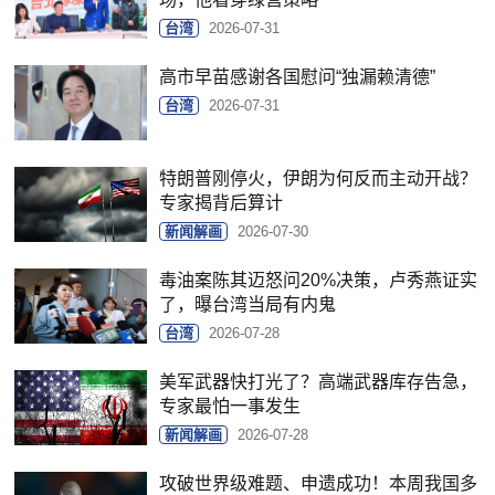
台湾
2026-07-31
高市早苗感谢各国慰问“独漏赖清德”
台湾
2026-07-31
特朗普刚停火，伊朗为何反而主动开战？
专家揭背后算计
新闻解画
2026-07-30
毒油案陈其迈怒问20%决策，卢秀燕证实
了，曝台湾当局有内鬼
台湾
2026-07-28
美军武器快打光了？高端武器库存告急，
专家最怕一事发生
新闻解画
2026-07-28
攻破世界级难题、申遗成功！本周我国多