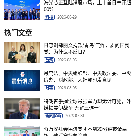
海光芯正登陆港股市场，上市首日高开超
80%
科技
2026-06-29
热门文章
日感谢郑丽文捐款“青鸟”气炸，质问国民
党：为什么不反日？
台湾
2026-08-05
最高法、中央组织部、中央政法委、中央
编办、财政部、人社部印发意见
时事
2026-08-05
特朗普手握全球最强军力却无计可施，外
媒揭美伊战争“无解三选一”
新闻解画
2026-07-31
蒋万安拜会民进党团不到20分钟被请离
场，他看穿绿营策略