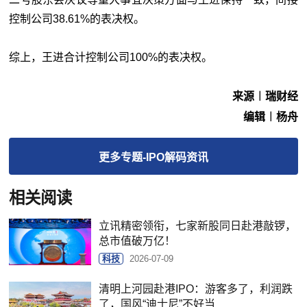
控制公司38.61%的表决权。
综上，王进合计控制公司100%的表决权。
来源︱瑞财经
编辑︱杨舟
更多
专题-IPO解码
资讯
相关阅读
立讯精密领衔，七家新股同日赴港敲锣，
总市值破万亿！
科技
2026-07-09
清明上河园赴港IPO：游客多了，利润跌
了，国风“迪士尼”不好当