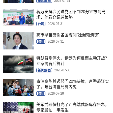
新闻解画
2026-07-31
蒋万安拜会民进党团不到20分钟被请离
场，他看穿绿营策略
台湾
2026-07-31
高市早苗感谢各国慰问“独漏赖清德”
台湾
2026-07-31
特朗普刚停火，伊朗为何反而主动开战？
专家揭背后算计
新闻解画
2026-07-30
毒油案陈其迈怒问20%决策，卢秀燕证实
了，曝台湾当局有内鬼
台湾
2026-07-28
美军武器快打光了？高端武器库存告急，
专家最怕一事发生