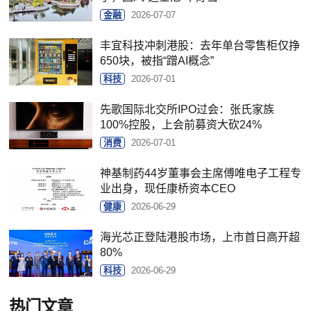
金融
2026-07-07
丰宜科技冲刺港股：去年单台零售柜仅挣
650块，被指“蹭AI概念”
科技
2026-07-01
先歌国际北交所IPO过会：张氏家族
100%控股，上会前募资大砍24%
消费
2026-07-01
神基制药44岁董事会主席傅唯电子工程专
业出身，现任康桥资本CEO
健康
2026-06-29
海光芯正登陆港股市场，上市首日高开超
80%
科技
2026-06-29
热门文章