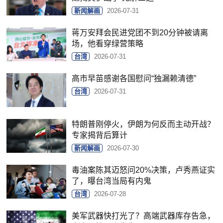
新闻解画
2026-07-31
蒋万安拜会民进党团不到20分钟被请离
场，他看穿绿营策略
台湾
2026-07-31
高市早苗感谢各国慰问“独漏赖清德”
台湾
2026-07-31
特朗普刚停火，伊朗为何反而主动开战？
专家揭背后算计
新闻解画
2026-07-30
毒油案陈其迈怒问20%决策，卢秀燕证实
了，曝台湾当局有内鬼
台湾
2026-07-28
美军武器快打光了？高端武器库存告急，