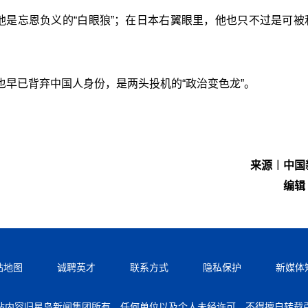
他是忘恩负义的“白眼狼”；在日本右翼眼里，他也只不过是可被
早已背弃中国人身份，是两头投机的“政治变色龙”。
来源︱中国
编辑
站地图
诚聘英才
联系方式
隐私保护
新媒体
站内容归星岛新闻集团所有，任何单位以及个人未经许可，不得擅自转载