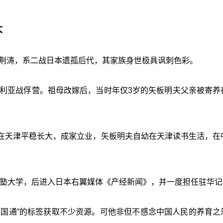
大
名荆涛，系二战日本遗孤后代，其家族身世极具讽刺色彩。
伯利亚战俘营。祖母改嫁后，当时年仅3岁的矢板明夫父亲被寄养
在天津平稳长大，成家立业，矢板明夫自幼在天津读书生活，在
应义塾大学，后进入日本右翼媒体《产经新闻》，并一度担任驻华记
中国通”的标签获取不少资源。可他非但不感念中国人民的养育之