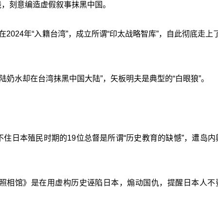
线，刻意编造虚假叙事抹黑中国。
2024年“入籍台湾”，成立所谓“印太战略智库”，自此彻底走上
陆奶水却在台湾抹黑中国大陆”，矢板明夫是典型的“白眼狼”。
不住日本殖民时期的19位总督是所谓“历史教育的缺憾”，遭岛内
京照相馆》是在用虚构历史诬陷日本，煽动国仇，提醒日本人不