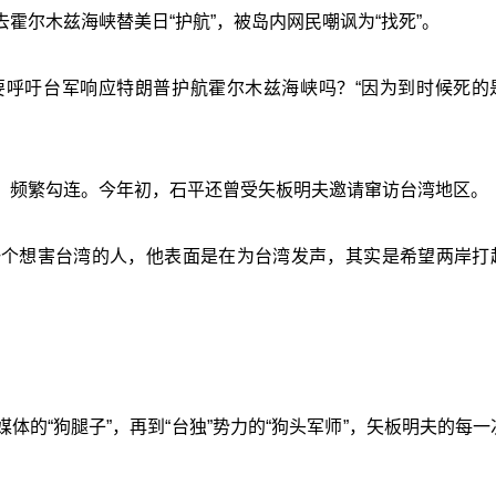
霍尔木兹海峡替美日“护航”，被岛内网民嘲讽为“找死”。
要呼吁台军响应特朗普护航霍尔木兹海峡吗？“因为到时候死的
、频繁勾连。今年初，石平还曾受矢板明夫邀请窜访台湾地区。
一个想害台湾的人，他表面是在为台湾发声，其实是希望两岸打
的“狗腿子”，再到“台独”势力的“狗头军师”，矢板明夫的每一