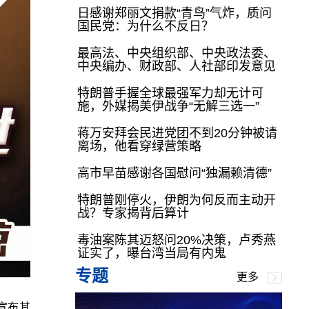
日感谢郑丽文捐款“青鸟”气炸，质问
国民党：为什么不反日？
最高法、中央组织部、中央政法委、
中央编办、财政部、人社部印发意见
特朗普手握全球最强军力却无计可
施，外媒揭美伊战争“无解三选一”
蒋万安拜会民进党团不到20分钟被请
离场，他看穿绿营策略
高市早苗感谢各国慰问“独漏赖清德”
特朗普刚停火，伊朗为何反而主动开
战？专家揭背后算计
毒油案陈其迈怒问20%决策，卢秀燕
证实了，曝台湾当局有内鬼
专题
更多
宣布其