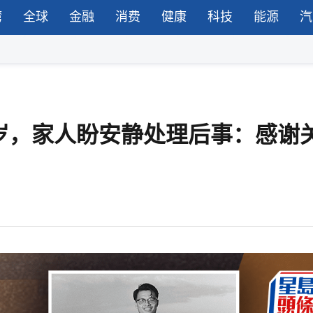
湾
全球
金融
消费
健康
科技
能源
汽
5岁，家人盼安静处理后事：感谢