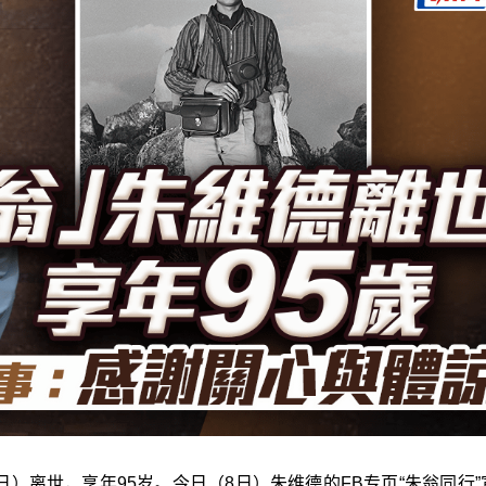
日）离世，享年95岁。今日（8日）朱维德的FB专页“朱翁同行
”