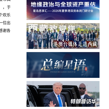
），于
数个欢乐
一位出
感谢各