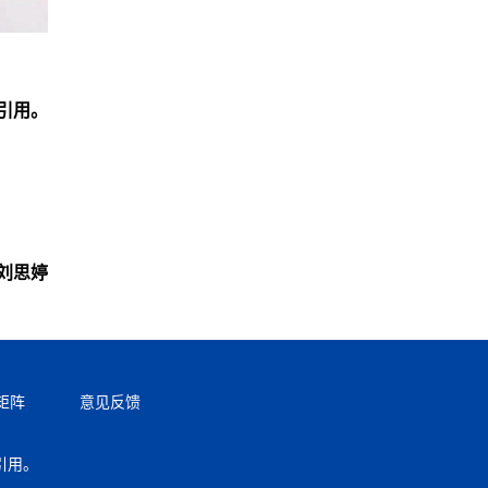
引用。
刘思婷
矩阵
意见反馈
引用。
返回顶部