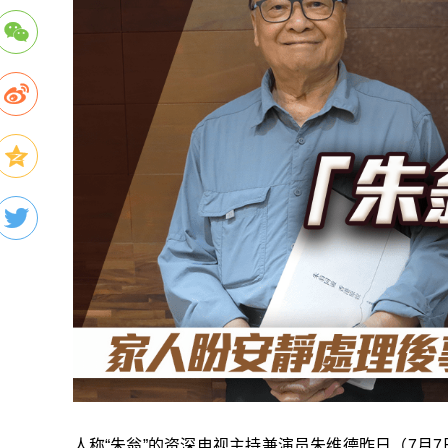
人称“朱翁
”
的资深电视主持兼演员朱维德昨日（7月7