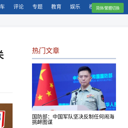
车
评论
专题
教育
娱乐
视频
简体/繁體切換
热门文章
关
国防部：中国军队坚决反制任何闹海
挑衅图谋