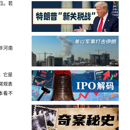
位。若
年河南
。它是
常规表
本看不