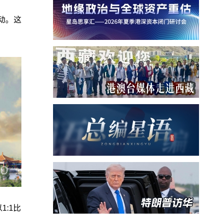
动。这
:1比