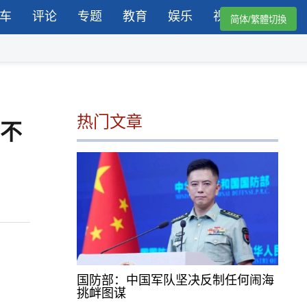
车
评论
专题
教育
娱乐
视频
简体/繁體切換
热门文章
”不
国防部：中国军队坚决反制任何闹海
挑衅图谋