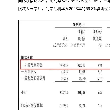
同比跌幅达23%。毛利率从67.6%缩水至51.8
限次入园票后，门票毛利率从2023年的69.8%骤降至20