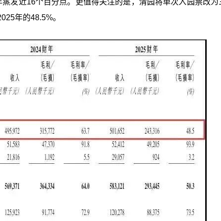
%，三年蒸发近16个百分点。更值得关注的是，清园将单次入园票改
25年的48.5%。