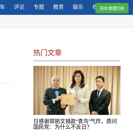
车
评论
专题
教育
娱乐
视频
简体/繁體切換
热门文章
日感谢郑丽文捐款“青鸟”气炸，质问
国民党：为什么不反日？