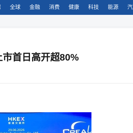
湾
全球
金融
消费
健康
科技
能源
汽
市首日高开超80%