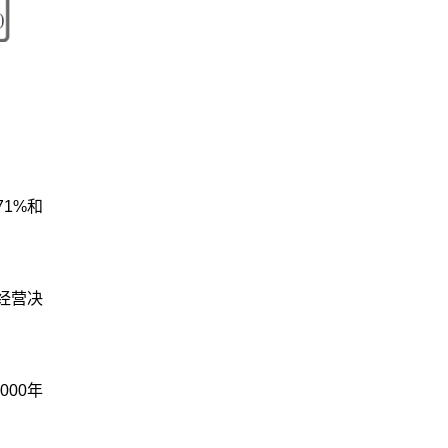
71%和
经营决
000年