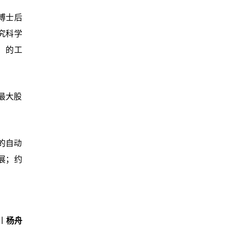
的博士后
的研究科学
收购）的工
一最大股
的自动
展；约
︱杨舟