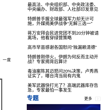
最高法、中央组织部、中央政法委、
中央编办、财政部、人社部印发意见
特朗普手握全球最强军力却无计可
施，外媒揭美伊战争“无解三选一”
蒋万安拜会民进党团不到20分钟被请
离场，他看穿绿营策略
高市早苗感谢各国慰问“独漏赖清德”
特朗普刚停火，伊朗为何反而主动开
扬，一度
战？专家揭背后算计
毒油案陈其迈怒问20%决策，卢秀燕
证实了，曝台湾当局有内鬼
美军武器快打光了？高端武器库存告
急，专家最怕一事发生
专题
更多