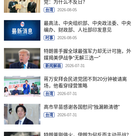
党：为什么不反日？
台湾
2026-08-05
最高法、中央组织部、中央政法委、中央
编办、财政部、人社部印发意见
时事
2026-08-05
特朗普手握全球最强军力却无计可施，外
媒揭美伊战争“无解三选一”
新闻解画
2026-07-31
蒋万安拜会民进党团不到20分钟被请离
场，他看穿绿营策略
台湾
2026-07-31
高市早苗感谢各国慰问“独漏赖清德”
台湾
2026-07-31
特朗普刚停火，伊朗为何反而主动开战？