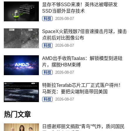
显存不够SSD来凑！英伟达被曝研发
SSD当额外显存技术
科技
2026-08-07
SpaceX火箭残骸7倍音速撞击月球，撞击
点前后对比图像公布
科技
2026-08-07
AMD出手收购Taalas：解锁模型刻进硅
片，摆脱HBM束缚
科技
2026-08-07
特斯拉Terafab芯片工厂正式落户得州！
马斯克：要把尖端制造带回美国
科技
2026-08-07
热门文章
日感谢郑丽文捐款“青鸟”气炸，质问国民