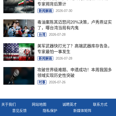
专家揭背后算计
新闻解画
2026-07-30
毒油案陈其迈怒问20%决策，卢秀燕证实
了，曝台湾当局有内鬼
台湾
2026-07-28
美军武器快打光了？高端武器库存告急，
专家最怕一事发生
新闻解画
2026-07-28
攻破世界级难题、申遗成功！本周我国多
领域实现历史性突破
时事
2026-07-26
关于我们
网站地图
诚聘英才
联系方式
意见反馈
隐私保护
新媒体矩阵