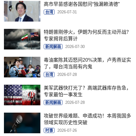
高市早苗感谢各国慰问“独漏赖清德”
台湾
2026-07-31
特朗普刚停火，伊朗为何反而主动开战？
专家揭背后算计
新闻解画
2026-07-30
毒油案陈其迈怒问20%决策，卢秀燕证实
了，曝台湾当局有内鬼
台湾
2026-07-28
美军武器快打光了？高端武器库存告急，
专家最怕一事发生
新闻解画
2026-07-28
攻破世界级难题、申遗成功！本周我国多
领域实现历史性突破
时事
2026-07-26