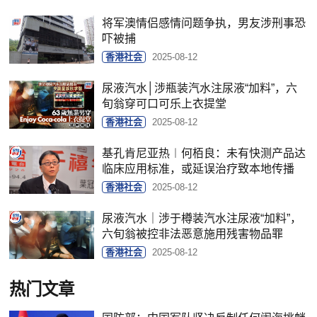
将军澳情侣感情问题争执，男友涉刑事恐
吓被捕
香港社会
2025-08-12
尿液汽水│涉瓶装汽水注尿液“加料”，六
旬翁穿可口可乐上衣提堂
香港社会
2025-08-12
基孔肯尼亚热︱何栢良：未有快测产品达
临床应用标准，或延误治疗致本地传播
香港社会
2025-08-12
尿液汽水｜涉于樽装汽水注尿液“加料”，
六旬翁被控非法恶意施用残害物品罪
香港社会
2025-08-12
热门文章