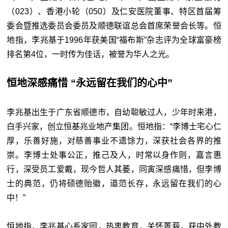
（023）、香港小轮（050）及仁安医院董事、特区首届筹
委会暨推选委员会委员及顺德联谊总会首席荣誉会长等。恒
地指，李兆基于1996年获美国“福布斯”杂志评为全球富豪榜
排名第4位，一时传为佳话，被誉为华人之光。
恒地深感痛惜 “永远留在我们的心中”
李兆基出生于广东省顺德市，自幼聪敏过人，少年时来港，
白手兴家，创立恒基兆业地产集团。恒地指：“李博士宅心仁
厚，乐善好施，对慈善事业不遗馀力，深获社会各界的推
崇。李博士处事公正，推己及人，时常以身作则，嘉言惠
行，深受员工爱戴，现今哲人其萎，同寅深感痛惜，但李博
士的典范，仍将硕德贻徽，道范长存，永远留在我们的心
中！”
恒地指，李兆基心系家园，热衷教育，关怀菁莪，获中外教