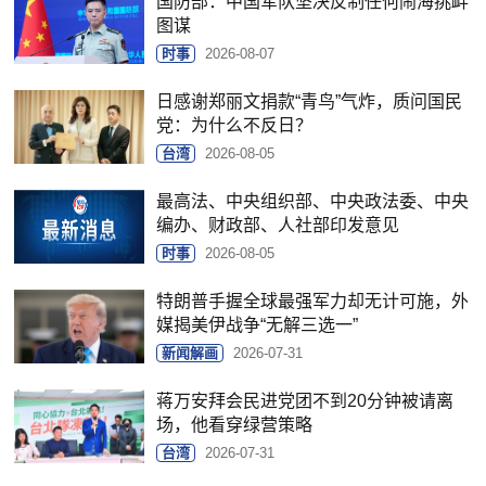
国防部：中国军队坚决反制任何闹海挑衅
图谋
时事
2026-08-07
日感谢郑丽文捐款“青鸟”气炸，质问国民
党：为什么不反日？
台湾
2026-08-05
最高法、中央组织部、中央政法委、中央
编办、财政部、人社部印发意见
时事
2026-08-05
特朗普手握全球最强军力却无计可施，外
媒揭美伊战争“无解三选一”
新闻解画
2026-07-31
蒋万安拜会民进党团不到20分钟被请离
场，他看穿绿营策略
台湾
2026-07-31