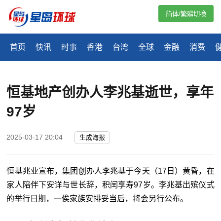
简体/繁體切換
首页
快讯
时事
香港
台湾
全球
金融
消费
恒基地产创办人李兆基逝世‎，享年
97岁
2025-03-17 20:04
生成海报
恒基兆业宣布，集团创办人李兆基于今天（17日）黄昏，在
家人陪伴下安详与世长辞，积闰享寿97岁。李兆基出殡仪式
的举行日期，一俟家族安排妥当后，将会另行公布。