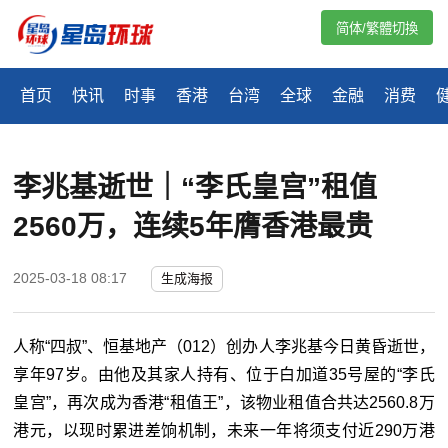
简体/繁體切換
首页
快讯
时事
香港
台湾
全球
金融
消费
李兆基逝世｜“李氏皇宫”租值
2560万，连续5年膺香港最贵
2025-03-18 08:17
生成海报
人称“四叔”、恒基地产（012）创办人李兆基今日黄昏逝世‎，
享年97岁。由他及其家人持有、位于白加道35号屋的“李氏
皇宫”，再次成为香港“租值王”，该物业租值合共达2560.8万
港元，以现时累进差饷机制，未来一年将须支付近290万港