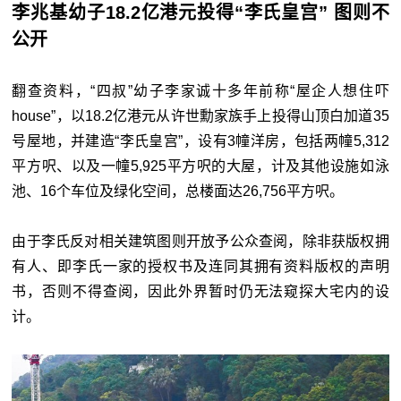
李兆基幼子18.2亿港元投得“李氏皇宫” 图则不
公开
翻查资料，“四叔”幼子李家诚十多年前称“屋企人想住吓
house”，以18.2亿港元从许世勳家族手上投得山顶白加道35
号屋地，并建造“李氏皇宫”，设有3幢洋房，包括两幢5,312
平方呎、以及一幢5,925平方呎的大屋，计及其他设施如泳
池、16个车位及绿化空间，总楼面达26,756平方呎。
由于李氏反对相关建筑图则开放予公众查阅，除非获版权拥
有人、即李氏一家的授权书及连同其拥有资料版权的声明
书，否则不得查阅，因此外界暂时仍无法窥探大宅内的设
计。