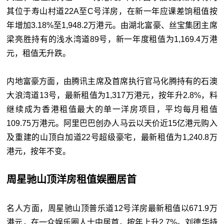
其位于寿山村道22A至C号洋房，在新一年应课差饷租值按
年增加3.18%至1,948.2万港元。由湖北富豪、丝宝集团主席
梁亮胜持有的浅水湾道89号，新一年度租值为1,169.4万港
元，租值无升跌。
内地富豪方面，由腾讯主席及首席执行官马化腾持有的石澳
大浪湾道13号，最新租值为1,317万港元，按年升2.8%，料
继续成为香港租值最大的单一洋房项目，平均每月租值
109.75万港元。阿里巴巴创办人马云以天价近15亿港元购入
及重建的山顶白加道22号超级豪宅，最新租值为1,240.8万
港元，按年不变。
周星驰山顶洋房租值娱圈居首
名人方面，周星驰山顶普乐道12号洋房最新租值以671.9万
港元，在一众娱乐圈人士中居首，按年上升2.7%。刘德华持