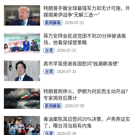
特朗普手握全球最强军力却无计可施，外
媒揭美伊战争“无解三选一”
新闻解画
2026-07-31
蒋万安拜会民进党团不到20分钟被请离
场，他看穿绿营策略
台湾
2026-07-31
高市早苗感谢各国慰问“独漏赖清德”
台湾
2026-07-31
特朗普刚停火，伊朗为何反而主动开战？
专家揭背后算计
新闻解画
2026-07-30
毒油案陈其迈怒问20%决策，卢秀燕证实
了，曝台湾当局有内鬼
台湾
2026-07-28