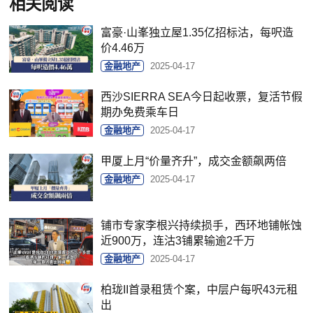
相关阅读
富豪·山峯独立屋1.35亿招标沽，每呎造
价4.46万
金融地产
2025-04-17
西沙SIERRA SEA今日起收票，复活节假
期办免费乘车日
金融地产
2025-04-17
甲厦上月“价量齐升”，成交金额飙两倍
金融地产
2025-04-17
铺市专家李根兴持续损手，西环地铺帐蚀
近900万，连沽3铺累输逾2千万
金融地产
2025-04-17
柏珑II首录租赁个案，中层户每呎43元租
出