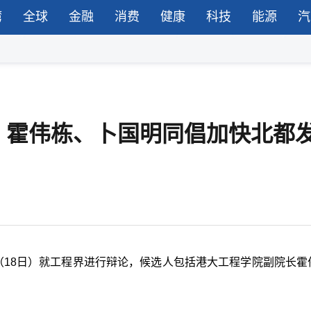
湾
全球
金融
消费
健康
科技
能源
汽
，霍伟栋、卜国明同倡加快北都
（18日）就工程界进行辩论，候选人包括港大工程学院副院长霍