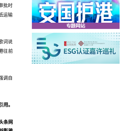
审批时
低运输
歌词说
港往前
强调自
引用。
头条网
胡影雅