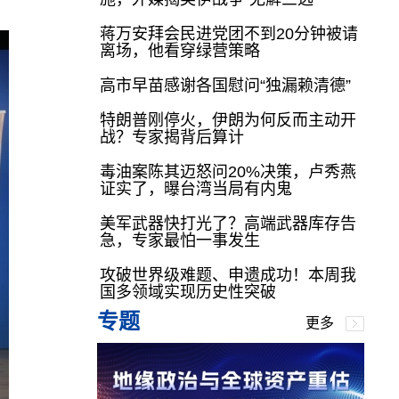
蒋万安拜会民进党团不到20分钟被请
离场，他看穿绿营策略
高市早苗感谢各国慰问“独漏赖清德”
特朗普刚停火，伊朗为何反而主动开
战？专家揭背后算计
毒油案陈其迈怒问20%决策，卢秀燕
证实了，曝台湾当局有内鬼
美军武器快打光了？高端武器库存告
急，专家最怕一事发生
攻破世界级难题、申遗成功！本周我
国多领域实现历史性突破
专题
更多