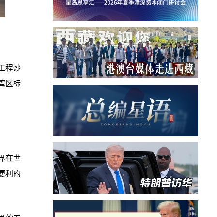
工程炒
湾区标
界在世
便利的