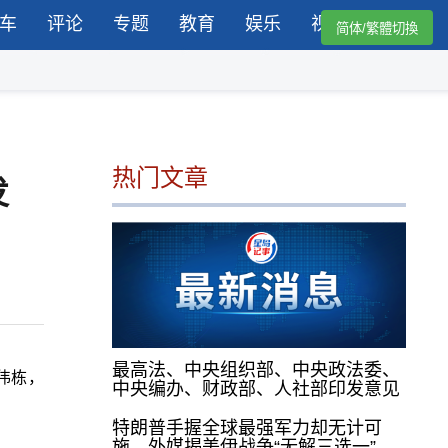
车
评论
专题
教育
娱乐
视频
简体/繁體切換
热门文章
发
最高法、中央组织部、中央政法委、
伟栋，
中央编办、财政部、人社部印发意见
特朗普手握全球最强军力却无计可
施，外媒揭美伊战争“无解三选一”