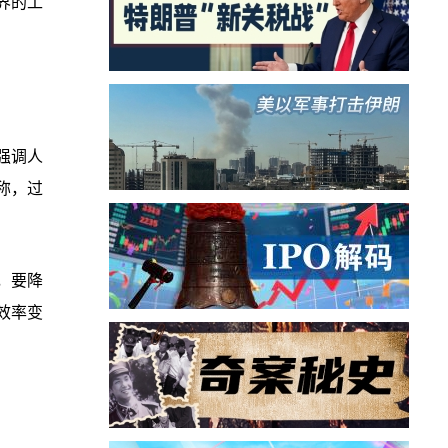
界的工
强调人
称，过
，要降
效率变