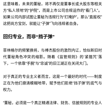
这意味着，未来的董秘，将不再仅是董事长或大股东等相关
方“私人领地”的“护院”，而是上市公司合规运作的“看门人”。
如果公司内部试图让董秘为违规行为“打掩护”，那么“直报权”
这把尚方宝剑，就能让“子弹”飞向违规者自身。
回归专业，而非“挡子弹”
菲林格尔的频繁换将，与棒杰股份的激烈内讧，恰似新旧时
代董秘角色冲突的缩影。随着《监管规则》的‘紧箍咒’落
下，一个依靠“手腕”与“忠诚”的旧江湖正在关闭大门。
对于真正的专业主义者而言，这是一个最好的时代——制度
正在为他们廓清模糊地带，赋予他们拒绝“挡子弹”的底气与
权力。
“董秘，必须是一个真正精通法律、财务、信披规则的专业人