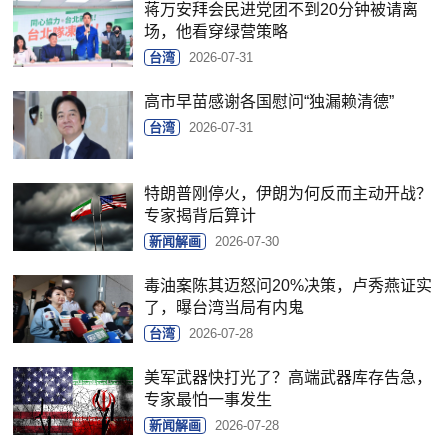
蒋万安拜会民进党团不到20分钟被请离
场，他看穿绿营策略
台湾
2026-07-31
高市早苗感谢各国慰问“独漏赖清德”
台湾
2026-07-31
特朗普刚停火，伊朗为何反而主动开战？
专家揭背后算计
新闻解画
2026-07-30
毒油案陈其迈怒问20%决策，卢秀燕证实
了，曝台湾当局有内鬼
台湾
2026-07-28
美军武器快打光了？高端武器库存告急，
专家最怕一事发生
新闻解画
2026-07-28