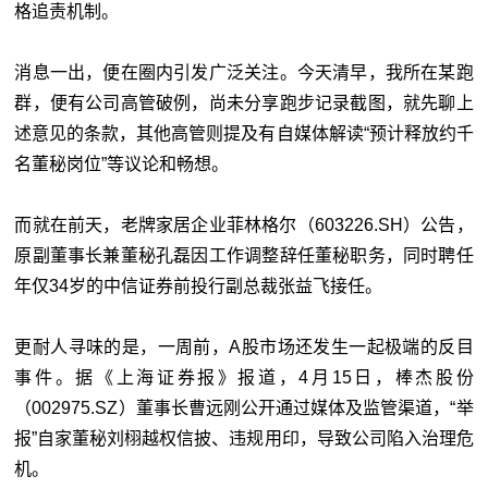
格追责机制。
消息一出，便在圈内引发广泛关注。今天清早，我所在某跑
群，便有公司高管破例，尚未分享跑步记录截图，就先聊上
述意见的条款，其他高管则提及有自媒体解读“预计释放约千
名董秘岗位”等议论和畅想。
而就在前天，老牌家居企业菲林格尔（603226.SH）公告，
原副董事长兼董秘孔磊因工作调整辞任董秘职务，同时聘任
年仅34岁的中信证券前投行副总裁张益飞接任。
更耐人寻味的是，一周前，A股市场还发生一起极端的反目
事件。据《上海证券报》报道，4月15日，棒杰股份
（002975.SZ）董事长曹远刚公开通过媒体及监管渠道，“举
报”自家董秘刘栩越权信披、违规用印，导致公司陷入治理危
机。