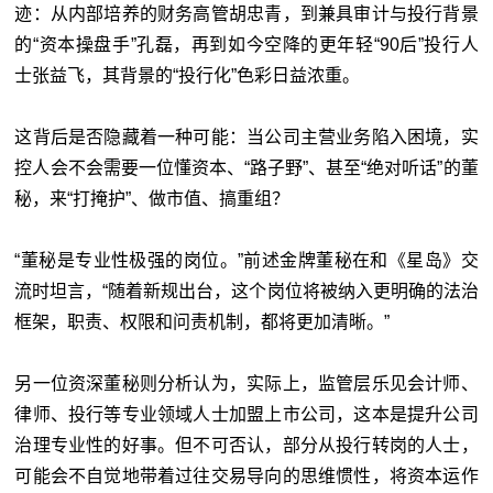
迹：从内部培养的财务高管胡忠青，到兼具审计与投行背景
的“资本操盘手”孔磊，再到如今空降的更年轻“90后”投行人
士张益飞，其背景的“投行化”色彩日益浓重。
这背后是否隐藏着一种可能：当公司主营业务陷入困境，实
控人会不会需要一位懂资本、“路子野”、甚至“绝对听话”的董
秘，来“打掩护”、做市值、搞重组？
“董秘是专业性极强的岗位。”前述金牌董秘在和《星岛》交
流时坦言，“随着新规出台，这个岗位将被纳入更明确的法治
框架，职责、权限和问责机制，都将更加清晰。”
另一位资深董秘则分析认为，实际上，监管层乐见会计师、
律师、投行等专业领域人士加盟上市公司，这本是提升公司
治理专业性的好事。但不可否认，部分从投行转岗的人士，
可能会不自觉地带着过往交易导向的思维惯性，将资本运作