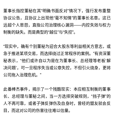
董事长指控董秘在其“明确书面反对”情况下，强行发布重整
协议公告，且协议上出现他“毫不知情”的董事长名章。这已
远超个人恩怨，直指公司治理核心漏洞——内控失效与权力
制衡的缺失。而是典型的“越位”与“失控”。
“现实中，确有个别董秘为迎合大股东等利益相关方意志，或
急于推进某项交易，而选择绕过正常程序的案例。”有资深董
秘表示，“他们或许自以为是在为董事长、总经理等老板‘解
决问题’，可一旦程序失当或公章失控，不但引火烧身，更将
公司拖入治理危机。”
此番棒杰事件，揭示了一个残酷现实：本应相互制衡的董事
长、总经理与董秘之间，当一方选择突破规则，“挡子弹”的
人不再可靠，或者子弹反弹伤及自身时，曾经的盟友就会反
目，而这对公司的伤害往往难以估量。